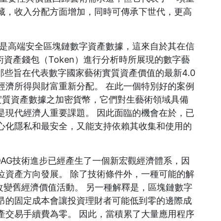
藏，收入分配方面增加，同時可傳承下世代，更高
是高端安全區塊鏈數字資產數據，這來自於其在信
術資產錢包（Token）進行分析時所展現的數字藝
那些旨在代表數字國家藝術實質資產價值的最新4.0
經濟所得與財富重新分配。 在此一個特別好的案例
實質資產數據之加密貨幣，它們對生藝術領域具備
是現代經濟人重要課題。 因此面臨的機會在於，已
心化隱私和最安全，又能支持依賴其收集和使用的
DAG技術進步已經產生了一個新宏觀經濟體系，因
位資產方向發展。 除了技術條件外，一種可能的解
改變舊經濟價值活動。 另一種解釋是，區塊鏈數字
昂的固定成本會讓投資理財者可能低到零的邊際成
產交易手續費為零。 因此，當積累了大量應用程序