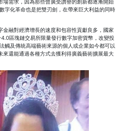
市場需求，因為那些曾廣受讚譽的創新都逐漸開始
，數字化革命也是把雙刃劍，在帶來巨大利益的同時
字金融對經濟增長的速度和包容性貢獻良多，國家
一4.0區塊鏈交易所限量發行數字加密貨幣，改變投
無法觸及傳統高端藝術來源的個人或企業如今都可以
未來還能通過各種方式去獲利得廣義藝術擴展最大