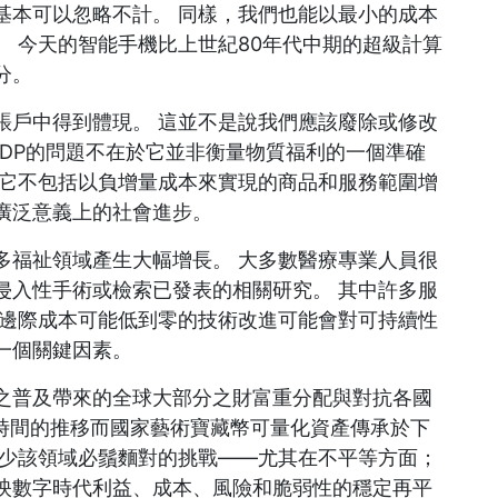
基本可以忽略不計。 同樣，我們也能以最小的成本
 今天的智能手機比上世紀80年代中期的超級計算
分。
賬戶中得到體現。 這並不是說我們應該廢除或修改
GDP的問題不在於它並非衡量物質福利的一個準確
 它不包括以負增量成本來實現的商品和服務範圍增
廣泛意義上的社會進步。
多福祉領域產生大幅增長。 大多數醫療專業人員很
侵入性手術或檢索已發表的相關研究。 其中許多服
，邊際成本可能低到零的技術改進可能會對可持續性
一個關鍵因素。
之普及帶來的全球大部分之財富重分配與對抗各國
將隨著時間的推移而國家藝術寶藏幣可量化資產傳承於下
減少該領域必鬚麵對的挑戰——尤其在不平等方面；
映數字時代利益、成本、風險和脆弱性的穩定再平