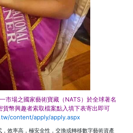
一市場之國家藝術寶藏（NATS）於全球著名
密貨幣興趣者索取檔案點入填下表寄出即可
.tw/content/apply/apply.aspx
放式，效率高，極安全性，交換或轉移數字藝術資產