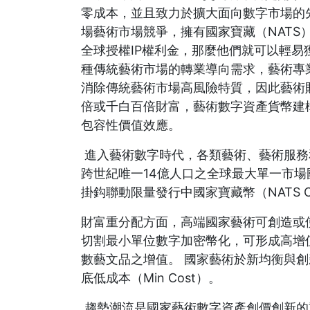
零成本，並且致力於擴大面向數字市場的
場藝術市場競爭，擁有國家寶藏（NATS）
全球授權IP權利金，那麼他們就可以輕易
種傳統藝術市場的轉業導向需求，藝術專
消除傳統藝術市場高風險特質，因此藝術
倍或千白百倍財富，藝術數字資產貨幣建
包容性價值效應。
進入藝術數字時代，各類藝術、藝術服務
跨世紀唯一14億人口之全球最大單一市場
掛鈎聯動限量發行中國家寶藏幣（NATS C
財富重分配方面，高端國家藝術可創造或
切割最小單位數字加密幣化，可形成高增
數藝文品之增值。 國家藝術於新均衡與
底低成本（Min Cost）。
趨勢潮流是國家藝術數字資產創價創新的