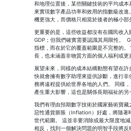
和地理位置後，某些關鍵技術的平均成本
來實現數字產品功率和效用的指數級改進。
機更強大，而價格只相當於後者的極小部
更重要的是，這些收益都沒有在國民收入
GDP；但我們確實需要認識其局限性。 
指標，而在於它的覆蓋範圍是不完整的。
長，也未涵蓋非物質方面的個人福利或更
展望未來，同樣的成本結構動態有望在許
快就會擁有數字助理來提供診斷，進行非
務將遠程提供給世界各地的人們。 同樣
產生重大影響，這也是關係長期福祉的另
我們有理由預期數字技術於國家藝術寶藏
惡性通貨膨脹（Inflation）好處，
世代範圍。 這並非要消除或最大限度地
相反，找到一個解決問題的明智手段將反