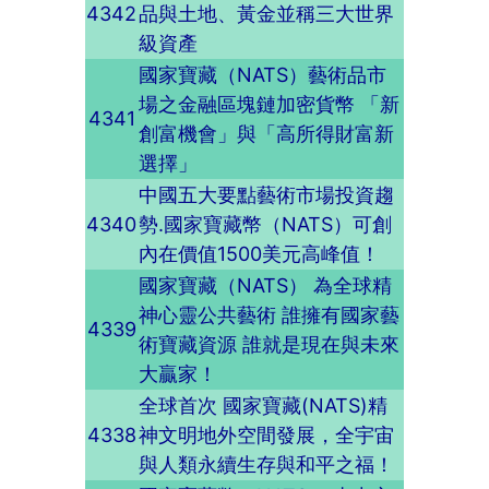
4342
品與土地、黃金並稱三大世界
級資產
國家寶藏（NATS）藝術品市
場之金融區塊鏈加密貨幣 「新
4341
創富機會」與「高所得財富新
選擇」
中國五大要點藝術市場投資趨
4340
勢.國家寶藏幣（NATS）可創
內在價值1500美元高峰值！
國家寶藏（NATS） 為全球精
神心靈公共藝術 誰擁有國家藝
4339
術寶藏資源 誰就是現在與未來
大贏家！
全球首次 國家寶藏(NATS)精
4338
神文明地外空間發展，全宇宙
與人類永續生存與和平之福！