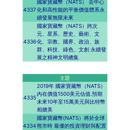
國家寶藏幣（NATS） 去中心
4337
化和高性能的平衡價值體系永
續發展無限未來
國家寶藏幣（NATS）跨次
元、星系、歷史、藝術、文
4336
化、宗教、國界、政治、族
群、科技、綠色、文創 永續發
展之精神文明總集
題
主
2019年 國家寶藏幣（NATS）
內在價值1500美元估值.預期
4335
未來10年至15萬美元與比特幣
相媲美
國家寶藏幣(NATS）將於全球
4334
熊市時 最優的投資理財與配置