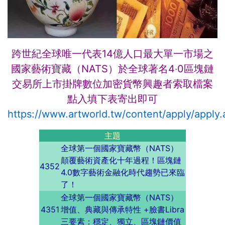
跨世紀全球唯一代表14億人口最大單一市場之
國家藝術寶藏（NATS）於全球著名4‧0區塊鏈
交易所上市掛牌
數位加密貨幣興趣者索取檔案
點入填下表寄出即可
https://www.artworld.tw/content/apply/apply.
主題
全球第一個國家寶藏幣（NATS）
顛覆藝術資產化十年過程！區塊鏈
4352
4.0數字藝術金融化時代趨勢已來臨
了！
全球第一個國家寶藏幣（NATS）
4351
增值、典藏與傳承特性 +臉書Libra
三要素：穩定、獨立、區塊鏈價值