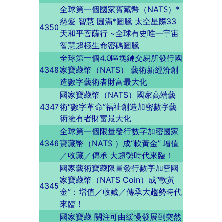
全球第一個國家寶藏幣（NATS）*
慈愛 智慧 圓滿*圖騰 太空星際33
4350
天和平菩薩行 ~全球有史唯一宇宙
智慧超極生命密碼圖騰
全球第一個4.0區塊鏈交易所發行國
4348
家寶藏幣（NATS） 藝術新經濟創
造數字藝術者財富最大化
國家寶藏幣（NATS）國家高端藝
4347
術“數字革命”福祉創造加密數字藝
術擁有者財富最大化
全球第一個限量發行數字加密國家
4346
寶藏幣（NATS ）成“軟黃金” 增值
／收藏／傳承 大趨勢時代來臨！
國家藝術寶藏限量發行數字加密國
家寶藏幣（NATS Coin）成“軟黃
4345
金”：增值／收藏／傳承大趨勢時代
來臨！
國家寶藏 關注可由緩慢發展到突然