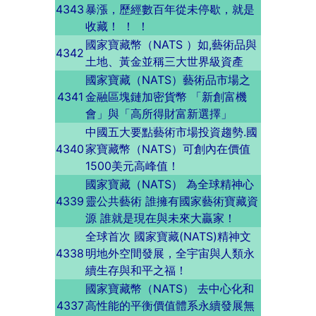
4343
暴漲，歷經數百年從未停歇，就是
收藏！ ！ ！
國家寶藏幣（NATS ）如,藝術品與
4342
土地、黃金並稱三大世界級資產
國家寶藏（NATS）藝術品市場之
4341
金融區塊鏈加密貨幣 「新創富機
會」與「高所得財富新選擇」
中國五大要點藝術市場投資趨勢.國
4340
家寶藏幣（NATS）可創內在價值
1500美元高峰值！
國家寶藏（NATS） 為全球精神心
4339
靈公共藝術 誰擁有國家藝術寶藏資
源 誰就是現在與未來大贏家！
全球首次 國家寶藏(NATS)精神文
4338
明地外空間發展，全宇宙與人類永
續生存與和平之福！
國家寶藏幣（NATS） 去中心化和
4337
高性能的平衡價值體系永續發展無