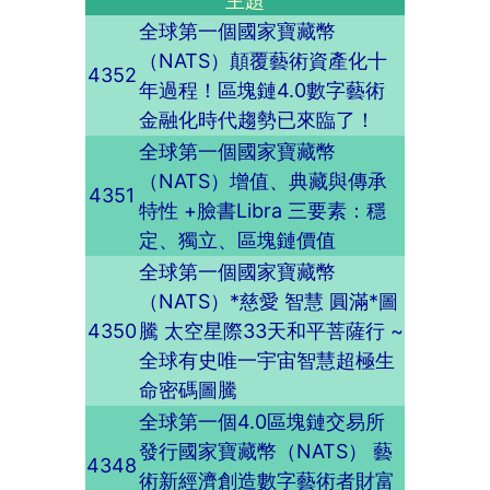
主題
全球第一個國家寶藏幣
（NATS）顛覆藝術資產化十
4352
年過程！區塊鏈4.0數字藝術
金融化時代趨勢已來臨了！
全球第一個國家寶藏幣
（NATS）增值、典藏與傳承
4351
特性 +臉書Libra 三要素：穩
定、獨立、區塊鏈價值
全球第一個國家寶藏幣
（NATS）*慈愛 智慧 圓滿*圖
4350
騰 太空星際33天和平菩薩行 ~
全球有史唯一宇宙智慧超極生
命密碼圖騰
全球第一個4.0區塊鏈交易所
發行國家寶藏幣（NATS） 藝
4348
術新經濟創造數字藝術者財富