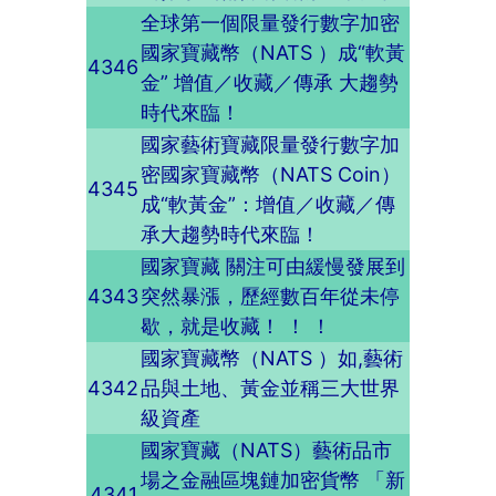
全球第一個限量發行數字加密
國家寶藏幣（NATS ）成“軟黃
4346
金” 增值／收藏／傳承 大趨勢
時代來臨！
國家藝術寶藏限量發行數字加
密國家寶藏幣（NATS Coin）
4345
成“軟黃金”：增值／收藏／傳
承大趨勢時代來臨！
國家寶藏 關注可由緩慢發展到
4343
突然暴漲，歷經數百年從未停
歇，就是收藏！ ！ ！
國家寶藏幣（NATS ）如,藝術
4342
品與土地、黃金並稱三大世界
級資產
國家寶藏（NATS）藝術品市
場之金融區塊鏈加密貨幣 「新
4341