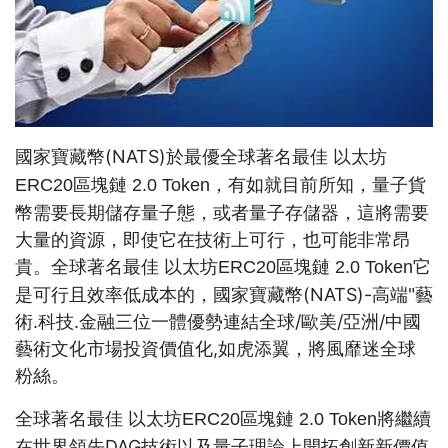
國家寶藏幣(NATS)於最優
全球著名最佳 以太坊
，有如就目前所知，量子貨
ERC20區塊鏈 2.0 Token
幣需要長期儲存量子態，或者量子存儲器，這將需要
大量的資源，即使它在技術上可行，也可能非常昂
貴。
它
全球著名最佳 以太坊ERC20區塊鏈 2.0 Token
是可行且效率低成本的，國家寶藏幣(NATS)-高端"藝
術.科技.金融三位一體優勢連結全球/歐美/亞洲/中國
藝術文化市場投資價值化,如虎添翼，將風靡迷全球
粉絲。
將繼續
全球著名最佳 以太坊ERC20區塊鏈 2.0 Token
在世界領先DAG技術以及量子理論上開拓創新新價值