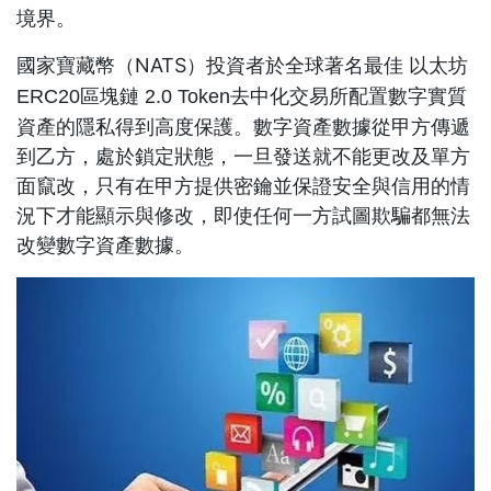
境界。
國家寶藏幣（NATS）投資者於
全球著名最佳 以太坊
去中化交易所配置數字實質
ERC20區塊鏈 2.0 Token
資產的隱私得到高度保護。數字資產數據從甲方傳遞
到乙方，處於鎖定狀態，一旦發送就不能更改及單方
面竄改，只有在甲方提供密鑰並保證安全與信用的情
況下才能顯示與修改，即使任何一方試圖欺騙都無法
改變數字資產數據。