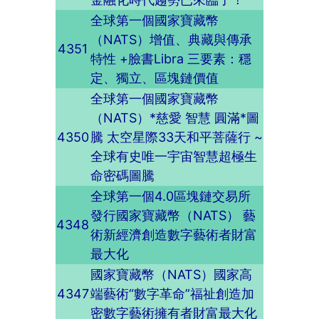
全球第一個國家寶藏幣
（NATS）增值、典藏與傳承
4351
特性 +臉書Libra 三要素：穩
定、獨立、區塊鏈價值
全球第一個國家寶藏幣
（NATS）*慈愛 智慧 圓滿*圖
4350
騰 太空星際33天和平菩薩行 ~
全球有史唯一宇宙智慧超極生
命密碼圖騰
全球第一個4.0區塊鏈交易所
發行國家寶藏幣（NATS） 藝
4348
術新經濟創造數字藝術者財富
最大化
國家寶藏幣（NATS）國家高
4347
端藝術“數字革命”福祉創造加
密數字藝術擁有者財富最大化