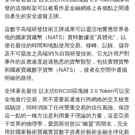
發的這個框架可以被看作是金融網絡上各個點之間通
信產生的安全虛擬王牌。
這數字高端研發技術王牌成果可以靈活地響應世界各
地的國家寶藏幣（NATS）實時數據並“具體化”，以
便在最佳的時間和地點使用交易、移轉、記錄、儲存
及不可竄改之高端95%自我研發技術。它允許用戶對
事件的反應速度超過熟悉的貨幣類型，包括實體貨幣
和國家寶藏數字貨幣（NATS），後者在空間中遵循
明確的路徑。
可以安
全球著名最佳 以太坊ERC20區塊鏈 2.0 Token
全地進行交易，而不需要延遲進行跨網絡的交叉檢查
或驗證，同時消除了任何雙重交易的信任風險。保證
這一點的一種方法是利用量子理論的力量，這是亞原
子世界的物理學，愛因斯坦曾以“幽靈”而聞名，完全
用於國家藝術寶藏實質數字資產於藝術金融全球化新