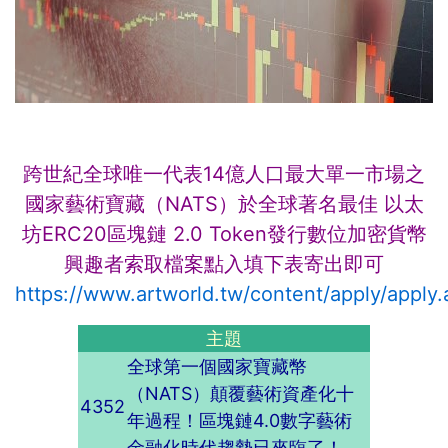
跨世紀全球唯一代表14億人口最大單一市場之
國家藝術寶藏（NATS）於全球著名最佳 以太
坊ERC20區塊鏈 2.0 Token發行
數位加密貨幣
興趣者索取檔案點入填下表寄出即可
https://www.artworld.tw/content/apply/apply.
主題
全球第一個國家寶藏幣
（NATS）顛覆藝術資產化十
4352
年過程！區塊鏈4.0數字藝術
金融化時代趨勢已來臨了！