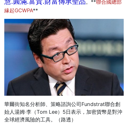
慧.圓滿.富貴.財富傳承聖品
。**
聯合國總部
緣起GCWPA
**
華爾街知名分析師、策略諮詢公司Fundstrat聯合創
始人湯姆‧李（Tom Lee）5日表示，加密貨幣是對沖
全球經濟風險的工具。（路透）