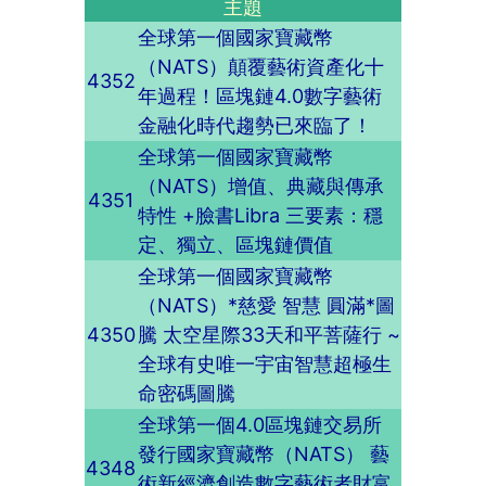
主題
全球第一個國家寶藏幣
（NATS）顛覆藝術資產化十
4352
年過程！區塊鏈4.0數字藝術
金融化時代趨勢已來臨了！
全球第一個國家寶藏幣
（NATS）增值、典藏與傳承
4351
特性 +臉書Libra 三要素：穩
定、獨立、區塊鏈價值
全球第一個國家寶藏幣
（NATS）*慈愛 智慧 圓滿*圖
4350
騰 太空星際33天和平菩薩行 ~
全球有史唯一宇宙智慧超極生
命密碼圖騰
全球第一個4.0區塊鏈交易所
發行國家寶藏幣（NATS） 藝
4348
術新經濟創造數字藝術者財富