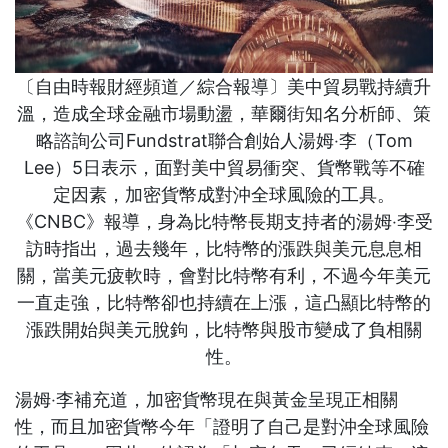
〔自由時報財經頻道／綜合報導〕美中貿易戰持續升
溫，造成全球金融市場動盪，華爾街知名分析師、策
略諮詢公司Fundstrat聯合創始人湯姆‧李（Tom
Lee）5日表示，面對美中貿易衝突、貨幣戰等不確
定因素，加密貨幣成對沖全球風險的工具。
《CNBC》報導，身為比特幣長期支持者的湯姆‧李受
訪時指出，過去幾年，比特幣的漲跌與美元息息相
關，當美元疲軟時，會對比特幣有利，不過今年美元
一直走強，比特幣卻也持續在上漲，這凸顯比特幣的
漲跌開始與美元脫鉤，比特幣與股市變成了負相關
性。
湯姆‧李補充道，加密貨幣現在與黃金呈現正相關
性，而且加密貨幣今年「證明了自己是對沖全球風險