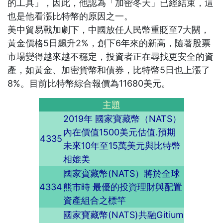
的工具」，因此，他認為「加密冬天」已經結束，這
也是他看漲比特幣的原因之一。
美中貿易戰加劇下，中國放任人民幣重貶至7大關，
黃金價格5日飆升2%，創下6年來的新高，隨著股票
市場變得越來越不穩定，投資者正在尋找更安全的資
產，如黃金、加密貨幣和債券，比特幣5日也上漲了
8%。目前比特幣綜合報價為11680美元。
主題
2019年 國家寶藏幣（NATS）
內在價值1500美元估值.預期
4335
未來10年至15萬美元與比特幣
相媲美
國家寶藏幣(NATS）將於全球
4334
熊市時 最優的投資理財與配置
資產組合之標竿
國家寶藏幣(NATS)共融Gitium