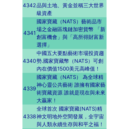
4342
品與土地、黃金並稱三大世界
級資產
國家寶藏（NATS）藝術品市
場之金融區塊鏈加密貨幣 「新
4341
創富機會」與「高所得財富新
選擇」
中國五大要點藝術市場投資趨
4340
勢.國家寶藏幣（NATS）可創
內在價值1500美元高峰值！
國家寶藏（NATS） 為全球精
神心靈公共藝術 誰擁有國家藝
4339
術寶藏資源 誰就是現在與未來
大贏家！
全球首次 國家寶藏(NATS)精
4338
神文明地外空間發展，全宇宙
與人類永續生存與和平之福！