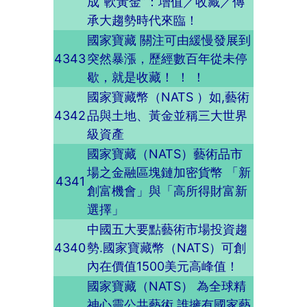
成“軟黃金”：增值／收藏／傳
承大趨勢時代來臨！
國家寶藏 關注可由緩慢發展到
4343
突然暴漲，歷經數百年從未停
歇，就是收藏！ ！ ！
國家寶藏幣（NATS ）如,藝術
4342
品與土地、黃金並稱三大世界
級資產
國家寶藏（NATS）藝術品市
場之金融區塊鏈加密貨幣 「新
4341
創富機會」與「高所得財富新
選擇」
中國五大要點藝術市場投資趨
4340
勢.國家寶藏幣（NATS）可創
內在價值1500美元高峰值！
國家寶藏（NATS） 為全球精
神心靈公共藝術 誰擁有國家藝