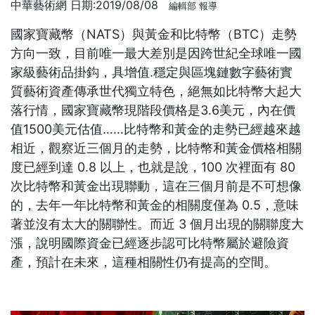
中華藝術網 日期:2019/08/08
編輯部 報導
國家寶藏幣（NATS）與黃金和比特幣（BTC）走勢
方向一致，目前唯一最大差別是因跨世紀全球唯一國
家級藝術品掛鈎，具增值.穩定與區塊鏈數字藝術實
質藝術資產傳承世代獨立特色，絕無如比特幣大起大
落行情，國家寶藏幣現階段價格是3.6美元，內在價
值1500美元估值……比特幣和黃金的走勢已經越來越
相近，觀察近三個月的走勢，比特幣和黃金價格相關
度已經到達 0.8 以上，也就是說，100 次裡面有 80
次比特幣和黃金出現聯動，這在三個月前是不可想像
的，去年一年比特幣和黃金的相關度僅為 0.5，意味
著並沒有太大的關聯性。而近 3 個月出現的關聯度大
漲，說明國際資金已經逐步認可比特幣屬於避險資
產，預計在未來，這種相關性仍有提高的空間。