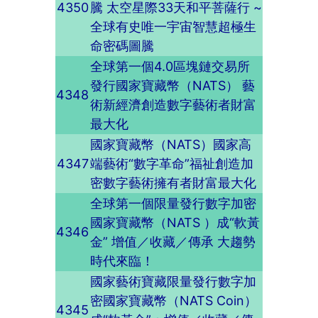
4350
騰 太空星際33天和平菩薩行 ~
全球有史唯一宇宙智慧超極生
命密碼圖騰
全球第一個4.0區塊鏈交易所
發行國家寶藏幣（NATS） 藝
4348
術新經濟創造數字藝術者財富
最大化
國家寶藏幣（NATS）國家高
4347
端藝術“數字革命”福祉創造加
密數字藝術擁有者財富最大化
全球第一個限量發行數字加密
國家寶藏幣（NATS ）成“軟黃
4346
金” 增值／收藏／傳承 大趨勢
時代來臨！
國家藝術寶藏限量發行數字加
密國家寶藏幣（NATS Coin）
4345