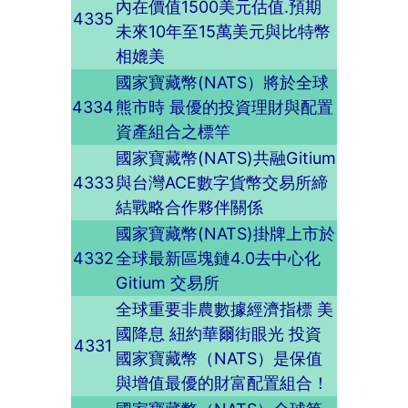
內在價值1500美元估值.預期
4335
未來10年至15萬美元與比特幣
相媲美
國家寶藏幣(NATS）將於全球
4334
熊市時 最優的投資理財與配置
資產組合之標竿
國家寶藏幣(NATS)共融Gitium
4333
與台灣ACE數字貨幣交易所締
結戰略合作夥伴關係
國家寶藏幣(NATS)掛牌上市於
4332
全球最新區塊鏈4.0去中心化
Gitium 交易所
全球重要非農數據經濟指標 美
國降息 紐約華爾街眼光 投資
4331
國家寶藏幣（NATS）是保值
與增值最優的財富配置組合！