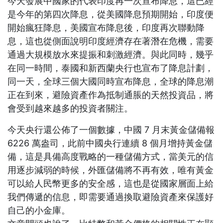
今天發展中國家的代表印度再一次宣布降息，這已經
是今年的第四次降息，從美國降息預期開始，印度便
開始瘋狂降息，美國宣布降息後，印度再次聯動降
息，這也從側面說明印度經濟存在著潛在危機，需要
通過大規模放水來提振和刺激經濟。與此同時，幾乎
在同一時間，泰國和新西蘭央行也宣布了降息計劃，
同一天，全球三個大國同時宣布降息，全球的降息潮
正在到來，避險資產作為抵制通脹的天然投資品，將
會受到越來越多的投資者關注。
今天央行還公佈了一個數據，中國 7 月末黃金儲備報
6226 萬盎司，此前中國央行連續 8 個月增持黃金儲
備，這是具備高度戰略的一種儲備方式，當美元的信
用逐步減弱的時候，外匯儲備將不再有效，唯有黃金
可以給人民幣更多的安全感，這也是從國家層面上給
我們傳遞的信息，即需要通過換取避險資產來保護好
自己的小金庫。