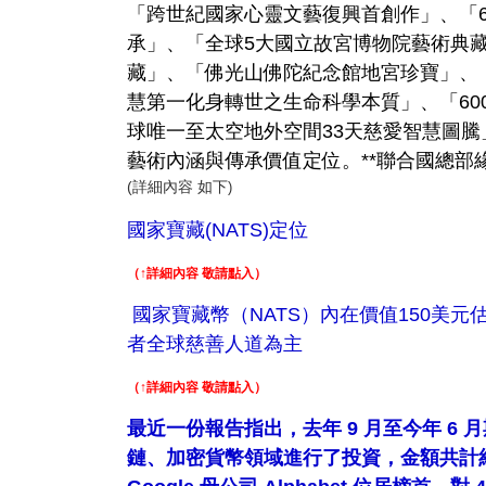
「跨世紀國家心靈文藝復興首創作」、「6
承」、「全球5大國立故宮博物院藝術典
藏」、「佛光山佛陀紀念館地宮珍寶」、
慧第一化身轉世之生命科學本質」、「60
球唯一至太空地外空間33天慈愛智慧圖騰
藝術內涵與傳承價值定位。**聯合國總部緣起GCWP
(詳細內容 如下
)
國家寶藏(NATS)定位
（↑詳細內容 敬請點入）
國家寶藏幣（NATS）內在價值150美元
者全球慈善人道為主
（↑詳細內容 敬請點入）
最近一份報告指出，去年 9 月至今年 6 
鏈、加密貨幣領域進行了投資，金額共計約