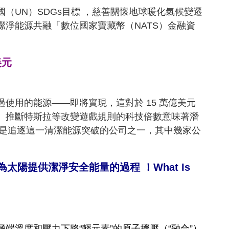
國（U
N）SDGs目標
，
慈善關懷地球暖化氣候變遷
安全潔淨能源共融「數位國家寶藏幣（NATS）金融資
美元
使用的能源——即將實現，這對於 15 萬億美元
的。 推斷特斯拉等改變遊戲規則的科技倍數意味著潛
和 ENI 是追逐這一清潔能源突破的公司之一，其中幾家公
為太陽提供潔淨安全能量的過程 ！What Is
端溫度和壓力下將“輕元素”的原子擠壓（“融合”）