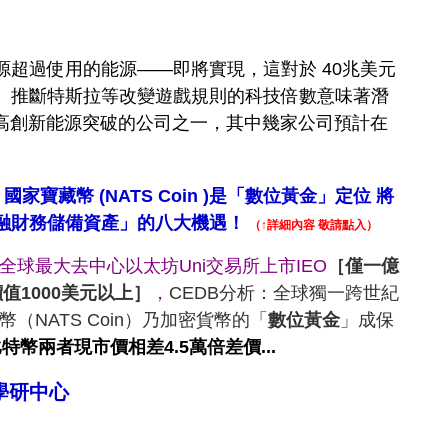
超過使用的能源——即將實現，這對於 40兆美元
的。 推斷特斯拉等改變遊戲規則的科技倍數意味著潛
高創新
能源突破的公司之一，其中幾家公司預計在
國家寶藏幣 (NATS Coin )是「數位黃金」定位 將
融財務儲備資產」的八大機遇！
（↑詳細內容 敬請點入）
全球最大去中心以太坊Uni交易所上市IEO
［僅一億
價值
1000美元以上
］
，
CEDB分析：全球獨一跨世紀
（NATS Coin）乃加密貨幣的「
數位黃金
」成保
比特幣兩者現市價相差4.5萬倍差價...
產學研中心