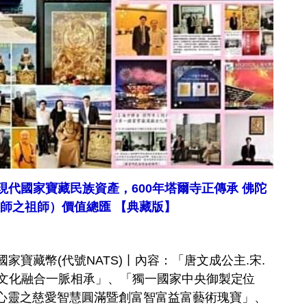
稱現代國家寶藏民族資產，600年塔爾寺正傳承 佛陀
大師之祖師）價值總匯 【典藏版】
#國家寶藏幣(代號NATS)丨內容：「唐文成公主.宋.
蒙滿文化融合一脈相承」、「獨一國家中央御製定位
國家心靈之慈愛智慧圓滿暨創富智富益富藝術瑰寶」、