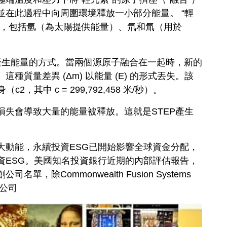
在此過程中向周圍環境釋放一小部分能量。 “輕
子，包括氫（為太陽提供能量）、氘和氚（用於
是聚變產生能量的方式。當兩個源原子融合在一起時，新的
質量差異 (Δm) 以能量 (E) 的形式丟失。該
，其中 c = 299,792,458 米/秒）。
失會導致大量的能量被釋放。這就是STEP產生
大動能，永續投資ESG已開始影響全球資金分配，
資ESG。美國知名投資銀行近期的內部評估報告，
除Commonwealth Fusion Systems
合公司