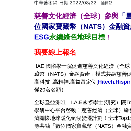
中華藝術網 日期:2022/08/22
編輯部
慈善文化經濟（全球）參與
「量
位國家寶藏幣（NATS）金融資
ESG
永續綠色地球目標
！
我要線上報名
IAE 國際學士院促進慈善文化經濟（全
藏幣（NATS）金融資產」模式共融慈善促
高科技 .高精神.高益富定位[
Hitech.Hispir
僅20名
名額
）！
全球暨亞洲唯一I.A.E國際學士(研究）院T
學研中心平台啓動！慈善經濟（全球）綠色
濟關懷地球暖化氣候變遷計劃！全球Top1
源共融「數位國家寶藏幣（NATS）金融