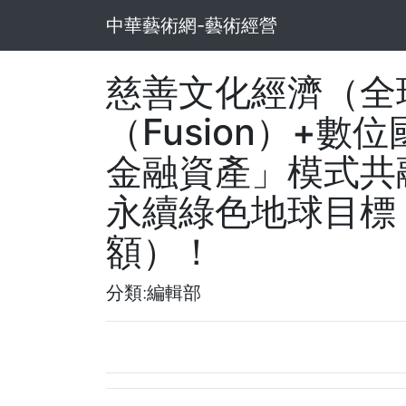
中華藝術網-藝術經營
慈善文化經濟（全
（Fusion）+數
金融資產」模式共
永續綠色地球目標
額）！
分類:編輯部