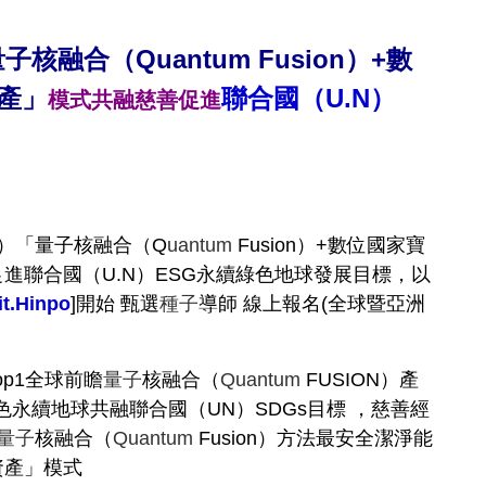
子核融合（Quantum
Fusion）+數
產」
聯合國（U.N）
模式共融慈善促進
球）「量子核融合（Q
uantum
Fusion）+數位國家寶
進聯合國（U.N）ESG永續綠色地球發展目標，以
it.Hinpo
]開始 甄選
種子
導師 線上報名(全球暨亞洲
op1全球前瞻
量子
核融合（
Q
uantum
FUSION）產
永續地球共融聯合國（UN）SDGs目標 ，慈善經
量子
核融合（
Q
uantum
Fusion）方法最安全潔淨能
資產」模式