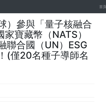
首
球）參與「量子核融合
位國家寶藏幣（NATS）
融聯合國（UN）ESG
！(僅20名種子導師名