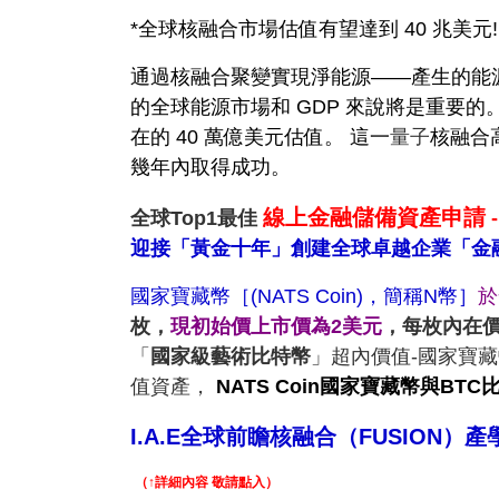
*全球核融合市場估值有望達到 40 兆美元!
通過核融合聚變實現淨能源——產生的能源
的全球能源市場和 GDP 來說將是重要
在的 40 萬億美元估值。 這一
量子
核融合
幾年內取得成功。
線上金融儲備資產申請
全球Top1最佳
-
迎接「黃金十年」創建全球卓越企業「金
國家寶藏幣［(NATS Coin)，簡稱
N幣
］
於
枚，
現初始價上市價為2美元
，每枚內在
「
國家級藝術比特幣
」超內價值-國家寶藏幣
值資產，
NATS Coin國家寶藏幣與BTC
I.A.E全球前瞻核融合（FUSION）
（↑詳細內容 敬請點入）