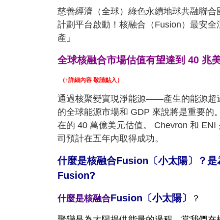
慈善經濟（全球）綠色永續地球共融
聯合
計劃平台
啟動！
核融合（Fusion）最
產」
全球核融合市場估值有望達到 40 兆
（↑詳細內容 敬請點入）
通過核聚變實現淨能源——產生的能源超過
的全球能源市場和 GDP 來說將是重要
在的 40 萬億美元估值。 Chevron 
司預計在五年內取得成功。
什麼是核融合Fusion〔小太陽〕？是
Fusion?
Fusion〔小太陽〕
什麼是核融合
？
聚變是為太陽提供能量的過程。當我們在極