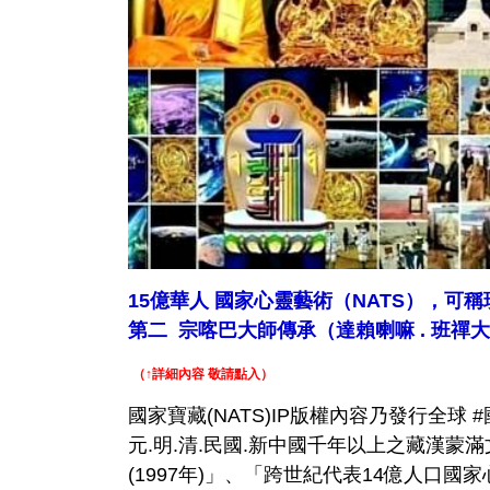
15億華人 國家心靈藝術（NATS），可
第二 宗喀巴大師傳承（達賴喇嘛 . 班禪
（↑詳細內容 敬請點入）
國家寶藏(NATS)IP版權內容乃發行全球 
元.明.清.民國.新中國千年以上之藏漢
(1997年)」、「跨世紀代表14億人口