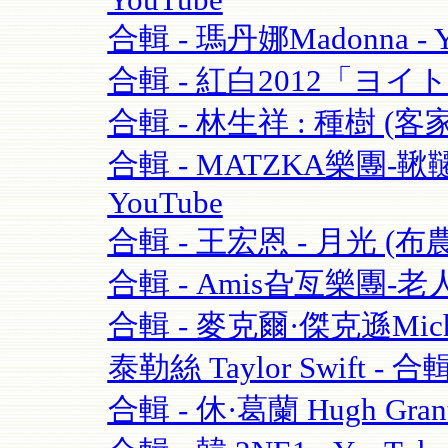
YouTube
合輯 - 瑪丹娜Madonna - Y
合輯 - 紅白2012「ヨイ
合輯 - 林生祥 : 種樹 (客
合輯 - MATZKA樂團-鞦韆
YouTube
合輯 - 王宏恩 - 月光 (布農
合輯 - Amis旮亙樂團-老人
合輯 - 麥克爾·傑克遜Michael
泰勒絲 Taylor Swift - 合輯
合輯 - 休·葛蘭 Hugh Grant