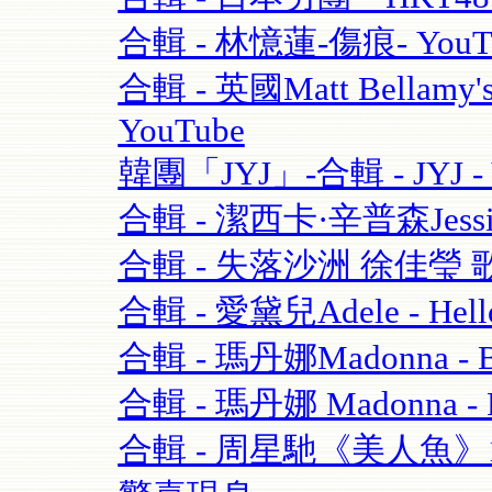
合輯 - 林憶蓮-傷痕- YouT
合輯 - 英國Matt Bellamy'
YouTube
韓團「JYJ」-合輯 - JYJ - 
合輯 - 潔西卡·辛普森Jessica S
合輯 - 失落沙洲 徐佳瑩 
合輯 - 愛黛兒Adele - Hell
合輯 - 瑪丹娜Madonna - Blo
合輯 - 瑪丹娜 Madonna - Re
合輯 - 周星馳《美人魚