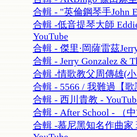
合輯 - "英倫鋼琴手John Escre
合輯 -低音提琴大師 Eddie Gom
YouTube
合輯 - 傑里·岡薩雷茲Jerry G
合輯 - Jerry Gonzalez & T
合輯 -情歌教父周傳雄(小剛)
合輯 - 5566 / 我難過【歌
合輯 - 西川貴教 - YouTub
合輯 - After School - 
合輯 -慕尼黑知名作曲家 理查·