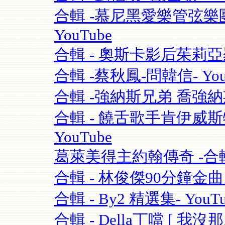
合輯 -慕尼黑愛樂管弦樂團115
YouTube
合輯 - 奧斯卡影后茱莉亞羅勃茲Ju
合輯 -蔡秋鳳-問韓信- You
合輯 -強納斯兄弟 喬強納斯Joe 
合輯 - 饒舌歌手肯伊威斯特K
YouTube
葛萊美得主約翰傳奇 -合輯 
合輯 - 林俊傑90分鐘金曲串燒
合輯 - By2 精選集- YouTu
合輯 - Della丁噹 [ 我沒那麼愛