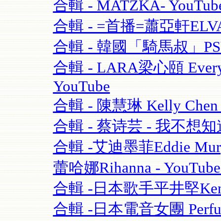
合輯 - MATZKA- YouTub
合輯 - =首播=蕭亞軒ELVA
合輯 - 韓國「騎馬叔」PSY- 
合輯 - LARA梁心頤 Eve
YouTube
合輯 - 陳慧琳 Kelly Chen
合輯 - 蔡诗芸 - 我不想知道
合輯 -艾迪墨菲Eddie Murphy
蕾哈娜Rihanna - YouT
合輯 -日本歌手平井堅Ken Hi
合輯 -日本電音女團 Perfume