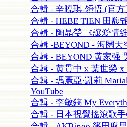
合輯 - 辛曉琪-領悟 (官方完
合輯 - HEBE TIEN 田馥
合輯 - 陶晶瑩 《讓愛情維持
合輯 -BEYOND - 海闊天空-
合輯 - BEYOND 黄家强 哭
合輯 - 黄貫中 x 葉世榮 x 
合輯 - 瑪麗亞·凱莉 Mariah C
YouTube
合輯 - 李敏鎬 My Everythi
合輯 - 日本視覺搖滾歌手GAC
合輯 - AKBingo 篠田麻