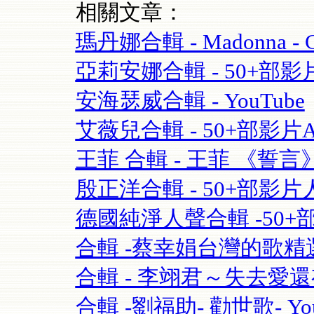
相關文章：
瑪丹娜合輯 - Madonna - Cel
亞莉安娜合輯 - 50+部影片Aria
安海瑟威合輯 - YouTube
艾薇兒合輯 - 50+部影片Avril
王菲 合輯 - 王菲 《誓言》(Fay
殷正洋合輯 - 50+部影片人
德國純淨人聲合輯 -50+部影片 S
合輯 -蔡幸娟台灣的歌精選- 
合輯 - 李翊君～失去愛
合輯 -劉福助- 勸世歌- You