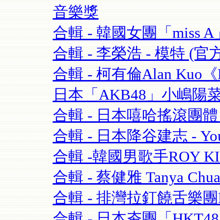
音樂獎
合輯 - 韓國女團「miss A」 
合輯 - 李榮浩 - 模特 (官方版
合輯 - 柯有倫Alan Kuo《Be
日本「AKB48」小嶋陽菜+合
合輯 - 日本嘻哈搖滾團體 - 
合輯 - 日本降谷建志 - You
合輯 -韓國男歌手ROY K
合輯 - 蔡健雅 Tanya Chua
合輯 - 排灣拉釘饒舌樂團BOX
合輯 - 日本夯團「HKT4