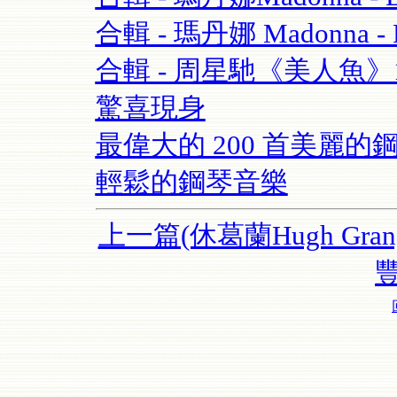
合輯 - 瑪丹娜 Madonna - Re
合輯 - 周星馳《美人魚
驚喜現身
最偉大的 200 首美麗的鋼
輕鬆的鋼琴音樂
上一篇(休葛蘭Hugh Gran
豐