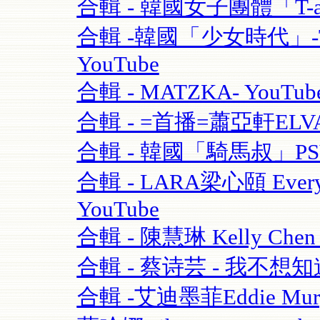
合輯 - 韓國女子團體「T-ara
合輯 -韓國「少女時代」-TT
YouTube
合輯 - MATZKA- YouTub
合輯 - =首播=蕭亞軒ELVA
合輯 - 韓國「騎馬叔」PSY- 
合輯 - LARA梁心頤 Eve
YouTube
合輯 - 陳慧琳 Kelly Chen
合輯 - 蔡诗芸 - 我不想知道
合輯 -艾迪墨菲Eddie Murphy