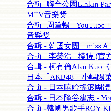
合輯 -聯合公園Linkin Park 
MTV音樂獎
合輯 -周筆暢 - YouTube + 
音樂獎
合輯 - 韓國女團「miss A」 
合輯 - 李榮浩 - 模特 (官方版
合輯 - 柯有倫Alan Kuo《Be
日本「AKB48」小嶋陽菜+合
合輯 - 日本嘻哈搖滾團體 - 
合輯 - 日本降谷建志 - You
合輯 -韓國男歌手ROY K