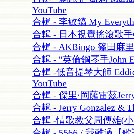
YouTube
合輯 - 李敏鎬 My Everythi
合輯 - 日本視覺搖滾歌手GAC
合輯 - AKBingo 篠田麻
合輯 - "英倫鋼琴手John Escre
合輯 -低音提琴大師 Eddie Gom
YouTube
合輯 - 傑里·岡薩雷茲Jerry G
合輯 - Jerry Gonzalez & T
合輯 -情歌教父周傳雄(小剛)
合輯 - 5566 / 我難過【歌