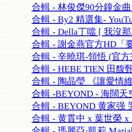
合輯 - 林俊傑90分鐘金曲串燒
合輯 - By2 精選集- YouTu
合輯 - Della丁噹 [ 我沒那麼愛
合輯 - 謝金燕官方HD「要
合輯 - 辛曉琪-領悟 (官方完
合輯 - HEBE TIEN 田馥
合輯 - 陶晶瑩 《讓愛情維持
合輯 -BEYOND - 海闊天空-
合輯 - BEYOND 黄家强 哭
合輯 - 黄貫中 x 葉世榮 x 
合輯 - 瑪麗亞·凱莉 Mariah C