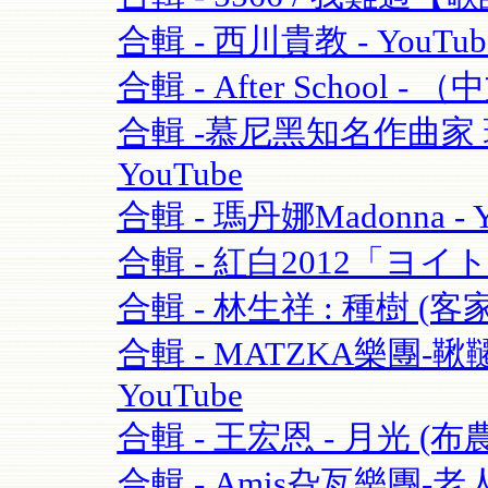
合輯 - 西川貴教 - YouTub
合輯 - After School - 
合輯 -慕尼黑知名作曲家 理查·
YouTube
合輯 - 瑪丹娜Madonna - Y
合輯 - 紅白2012「ヨイ
合輯 - 林生祥 : 種樹 (客
合輯 - MATZKA樂團-鞦韆
YouTube
合輯 - 王宏恩 - 月光 (布農
合輯 - Amis旮亙樂團-老人