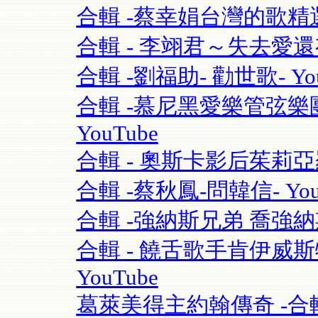
合輯 -蔡幸娟台灣的歌精選- 
合輯 - 李翊君～失去愛
合輯 -劉福助- 勸世歌- You
合輯 -慕尼黑愛樂管弦樂團115
YouTube
合輯 - 奧斯卡影后茱莉亞羅勃茲Ju
合輯 -蔡秋鳳-問韓信- You
合輯 -強納斯兄弟 喬強納斯Joe 
合輯 - 饒舌歌手肯伊威斯特K
YouTube
葛萊美得主約翰傳奇 -合輯 