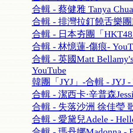
合輯 - 蔡健雅 Tanya Chua
合輯 - 排灣拉釘饒舌樂團BOX
合輯 - 日本夯團「HKT4
合輯 - 林憶蓮-傷痕- YouT
合輯 - 英國Matt Bellamy'
YouTube
韓團「JYJ」-合輯 - JYJ - 
合輯 - 潔西卡·辛普森Jessica S
合輯 - 失落沙洲 徐佳瑩 
合輯 - 愛黛兒Adele - Hell
合輯 - 瑪丹娜Madonna - Blo