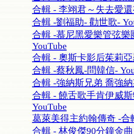
合輯 - 李翊君～失去愛
合輯 -劉福助- 勸世歌- You
合輯 -慕尼黑愛樂管弦樂團115
YouTube
合輯 - 奧斯卡影后茱莉亞羅勃茲Ju
合輯 -蔡秋鳳-問韓信- You
合輯 -強納斯兄弟 喬強納斯Joe 
合輯 - 饒舌歌手肯伊威斯特K
YouTube
葛萊美得主約翰傳奇 -合輯 
合輯 - 林俊傑90分鐘金曲串燒