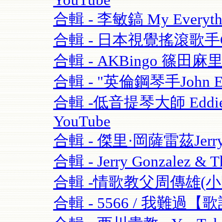
YouTube
合輯 - 李敏鎬 My Everythi
合輯 - 日本視覺搖滾歌手GAC
合輯 - AKBingo 篠田麻
合輯 - "英倫鋼琴手John Escre
合輯 -低音提琴大師 Eddie Gom
YouTube
合輯 - 傑里·岡薩雷茲Jerry G
合輯 - Jerry Gonzalez & T
合輯 -情歌教父周傳雄(小剛)
合輯 - 5566 / 我難過【歌