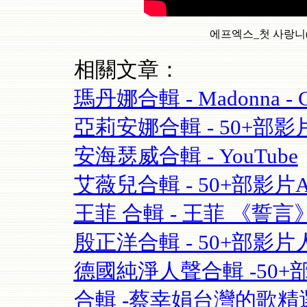
에프엑스_첫 사랑니(Rum 
相關文章：
瑪丹娜合輯 - Madonna - Cel
亞莉安娜合輯 - 50+部影片Aria
安海瑟威合輯 - YouTube
艾薇兒合輯 - 50+部影片Avril
王菲 合輯 - 王菲 《誓言》(Fay
殷正洋合輯 - 50+部影片人
德國純淨人聲合輯 -50+部影片 S
合輯 -蔡幸娟台灣的歌精選- 