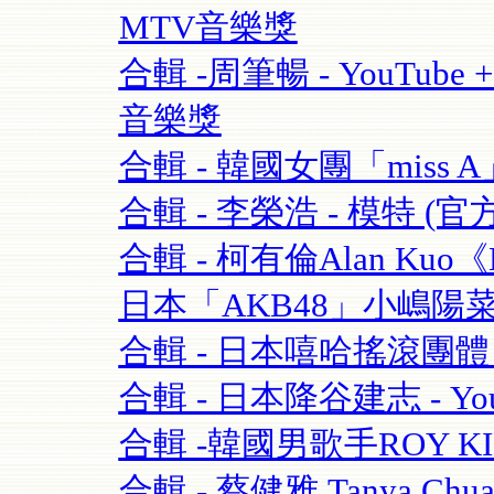
MTV音樂獎
合輯 -周筆暢 - YouTube + 
音樂獎
合輯 - 韓國女團「miss A」 
合輯 - 李榮浩 - 模特 (官方版
合輯 - 柯有倫Alan Kuo《Be
日本「AKB48」小嶋陽菜+合
合輯 - 日本嘻哈搖滾團體 - 
合輯 - 日本降谷建志 - You
合輯 -韓國男歌手ROY K
合輯 - 蔡健雅 Tanya Chua