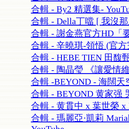
合輯 - By2 精選集- YouTu
合輯 - Della丁噹 [ 我沒那麼愛
合輯 - 謝金燕官方HD「要
合輯 - 辛曉琪-領悟 (官方完
合輯 - HEBE TIEN 田馥
合輯 - 陶晶瑩 《讓愛情維持
合輯 -BEYOND - 海闊天空-
合輯 - BEYOND 黄家强 哭
合輯 - 黄貫中 x 葉世榮 x 
合輯 - 瑪麗亞·凱莉 Mariah C