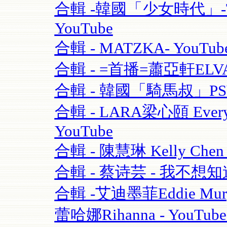
合輯 -韓國「少女時代」-TT
YouTube
合輯 - MATZKA- YouTub
合輯 - =首播=蕭亞軒ELVA
合輯 - 韓國「騎馬叔」PSY- 
合輯 - LARA梁心頤 Eve
YouTube
合輯 - 陳慧琳 Kelly Chen
合輯 - 蔡诗芸 - 我不想知道
合輯 -艾迪墨菲Eddie Murphy
蕾哈娜Rihanna - YouT