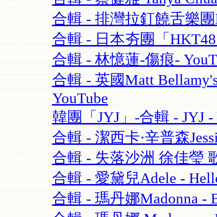
合輯 - 排灣拉釘饒舌樂團BOX
合輯 - 日本夯團「HKT4
合輯 - 林憶蓮-傷痕- YouT
合輯 - 英國Matt Bellamy'
YouTube
韓團「JYJ」-合輯 - JYJ - 
合輯 - 潔西卡·辛普森Jessica S
合輯 - 失落沙洲 徐佳瑩 
合輯 - 愛黛兒Adele - Hell
合輯 - 瑪丹娜Madonna - Blo