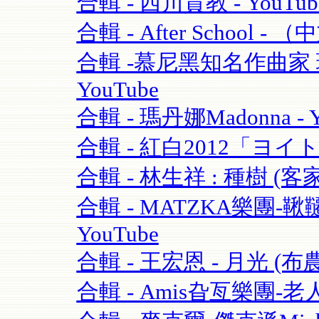
合輯 - 西川貴教 - YouTub
合輯 - After School - 
合輯 -慕尼黑知名作曲家 理查·
YouTube
合輯 - 瑪丹娜Madonna - Y
合輯 - 紅白2012「ヨイ
合輯 - 林生祥 : 種樹 (客
合輯 - MATZKA樂團-鞦韆
YouTube
合輯 - 王宏恩 - 月光 (布農
合輯 - Amis旮亙樂團-老人