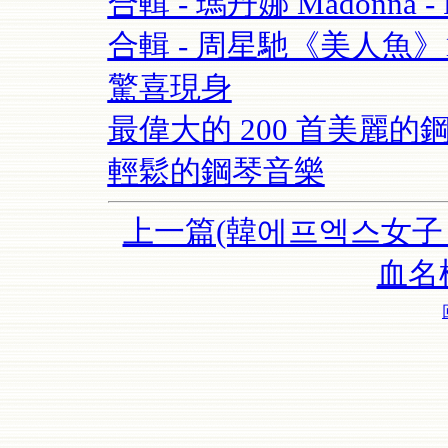
合輯 - 瑪丹娜 Madonna - Re
合輯 - 周星馳《美人魚
驚喜現身
最偉大的 200 首美麗的鋼
輕鬆的鋼琴音樂
上一篇(韓에프엑스女子 f(
血名