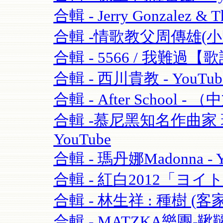
合輯 - Jerry Gonzalez & T
合輯 -情歌教父周傳雄(小剛)
合輯 - 5566 / 我難過【歌
合輯 - 西川貴教 - YouTub
合輯 - After School - 
合輯 -慕尼黑知名作曲家 理查·
YouTube
合輯 - 瑪丹娜Madonna - Y
合輯 - 紅白2012「ヨイ
合輯 - 林生祥 : 種樹 (客
合輯 - MATZKA樂團-鞦韆