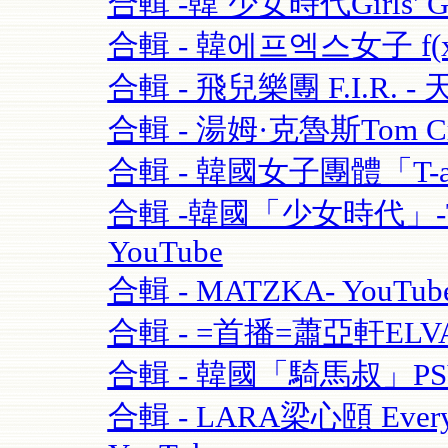
合輯 -韓 少女時代Girls' Ge
合輯 - 韓에프엑스女子 f(x)-
合輯 - 飛兒樂團 F.I.R. - 
合輯 - 湯姆·克魯斯Tom Crui
合輯 - 韓國女子團體「T-ara
合輯 -韓國「少女時代」-TT
YouTube
合輯 - MATZKA- YouTub
合輯 - =首播=蕭亞軒ELVA
合輯 - 韓國「騎馬叔」PSY- 
合輯 - LARA梁心頤 Eve