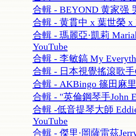
合輯 - BEYOND 黄家强 哭
合輯 - 黄貫中 x 葉世榮 x 
合輯 - 瑪麗亞·凱莉 Mariah C
YouTube
合輯 - 李敏鎬 My Everythi
合輯 - 日本視覺搖滾歌手GAC
合輯 - AKBingo 篠田麻
合輯 - "英倫鋼琴手John Escre
合輯 -低音提琴大師 Eddie Gom
YouTube
合輯 - 傑里·岡薩雷茲Jerry G