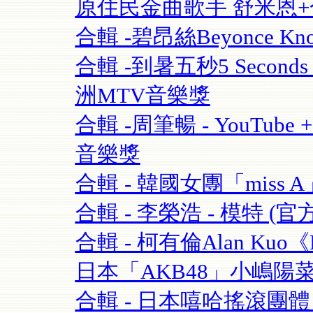
原住民金曲歌手 舒米恩+合輯 
合輯 -碧昂絲Beyonce Know
合輯 -到暑五秒5 Seconds O
洲MTV音樂獎
合輯 -周筆暢 - YouTube + 
音樂獎
合輯 - 韓國女團「miss A」 
合輯 - 李榮浩 - 模特 (官方版
合輯 - 柯有倫Alan Kuo《Be
日本「AKB48」小嶋陽菜+合
合輯 - 日本嘻哈搖滾團體 - 