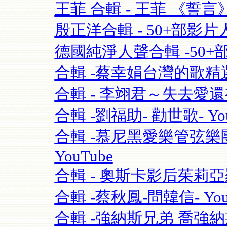
王菲 合輯 - 王菲 《誓言》(Fay
殷正洋合輯 - 50+部影片人
德國純淨人聲合輯 -50+部影片 S
合輯 -蔡幸娟台灣的歌精選- 
合輯 - 李翊君～失去愛
合輯 -劉福助- 勸世歌- You
合輯 -慕尼黑愛樂管弦樂團115
YouTube
合輯 - 奧斯卡影后茱莉亞羅勃茲Ju
合輯 -蔡秋鳳-問韓信- You
合輯 -強納斯兄弟 喬強納斯Joe 