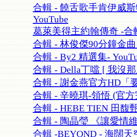
合輯 - 饒舌歌手肯伊威斯特K
YouTube
葛萊美得主約翰傳奇 -合輯 
合輯 - 林俊傑90分鐘金曲串燒
合輯 - By2 精選集- YouTu
合輯 - Della丁噹 [ 我沒那麼愛
合輯 - 謝金燕官方HD「要
合輯 - 辛曉琪-領悟 (官方完
合輯 - HEBE TIEN 田馥
合輯 - 陶晶瑩 《讓愛情維持
合輯 -BEYOND - 海闊天空-