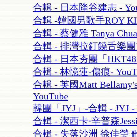
合輯 - 日本降谷建志 - You
合輯 -韓國男歌手ROY K
合輯 - 蔡健雅 Tanya Chua
合輯 - 排灣拉釘饒舌樂團BOX
合輯 - 日本夯團「HKT4
合輯 - 林憶蓮-傷痕- YouT
合輯 - 英國Matt Bellamy'
YouTube
韓團「JYJ」-合輯 - JYJ - 
合輯 - 潔西卡·辛普森Jessica S
合輯 - 失落沙洲 徐佳瑩 