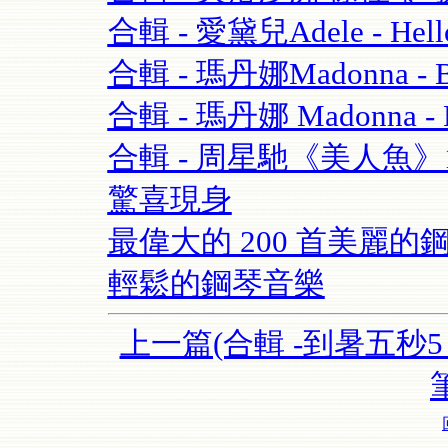
合輯 - 愛黛兒Adele - Hell
合輯 - 瑪丹娜Madonna - Blo
合輯 - 瑪丹娜 Madonna - Re
合輯 - 周星馳《美人魚
驚喜現身
最偉大的 200 首美麗的鋼
輕鬆的鋼琴音樂
上一篇(合輯 -到暑五秒5 S
筆