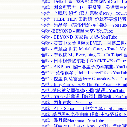
合輯 - Della丁噹 [ 我沒那麼愛你Not So In Love
合輯 - 謝金燕官方HD「要發達」發達舞曲MV- 
合輯 - 辛曉琪-領悟 (官方完整版MV) - YouTu
合輯 - HEBE TIEN 田馥甄 [你就不要想起我 - 
合輯 - 陶晶瑩 《讓愛情維持心跳》- YouTub
合輯 -BEYOND - 海闊天空- YouTube
合輯 - BEYOND 黄家强 哭唱- YouTube
合輯 - 黄貫中 x 葉世榮 x EVER ~ 阿博二世- 
合輯 - 瑪麗亞·凱莉 Mariah Carey - Touch My B
合輯 - 李敏鎬 My Everything Tour In Taip
合輯 - 日本視覺搖滾歌手GACKT - YouTube
合輯 - AKBingo 篠田麻里子の卒業曲- YouTu
合輯 - "英倫鋼琴手John Escreet" feat- YouTub
合輯 - 傑里·岡薩雷茲Jerry Gonzalez- YouTub
合輯 - Jerry Gonzalez & The Fort Apache Ban
合輯 -情歌教父周傳雄(小剛)精選 - YouTube
合輯 - 5566 / 我難過【歌詞】周傳雄 - YouTu
合輯 - 西川貴教 - YouTube
合輯 - After School - （中文字幕） Shampoo -
合輯 -慕尼黑知名作曲家 理查·史特勞斯R. Straus
合輯 - 瑪丹娜Madonna - YouTube
合輯 - 紅白2012「ヨイトマケの唄」美輪明宏- 