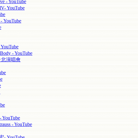
 - YouTube
YouTube
be
YouTube
e
YouTube
ody - YouTube
ei 台北演唱會
be
e
e
d
be
 YouTube
s - YouTube
YouTube