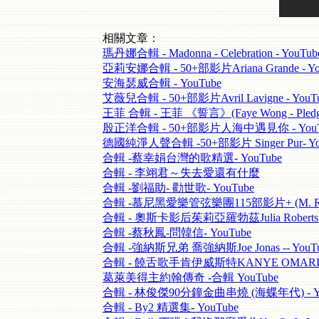
相關文章：
瑪丹娜合輯 - Madonna - Celebration - YouTub
亞莉安娜合輯 - 50+部影片Ariana Grande - Yo
安海瑟威合輯 - YouTube
艾薇兒合輯 - 50+部影片Avril Lavigne - YouT
王菲 合輯 - 王菲 《誓言》(Faye Wong - Pledge
殷正洋合輯 - 50+部影片人海中遇見你 - YouT
德國純淨人聲合輯 -50+部影片 Singer Pur- Yo
合輯 -蔡幸娟台灣的歌精選- YouTube
合輯 - 李翊君～失去愛還有什麼
合輯 -劉福助- 勸世歌- YouTube
合輯 -慕尼黑愛樂管弦樂團115部影片+ (M. Ravel
合輯 - 奧斯卡影后茱莉亞羅勃茲Julia Roberts -
合輯 -蔡秋鳳-問韓信- YouTube
合輯 -強納斯兄弟 喬強納斯Joe Jonas -- YouT
合輯 - 饒舌歌手肯伊威斯特KANYE OMARI WE
葛萊美得主約翰傳奇 -合輯 YouTube
合輯 - 林俊傑90分鐘金曲串燒 (海蝶年代) - Yo
合輯 - By2 精選集- YouTube