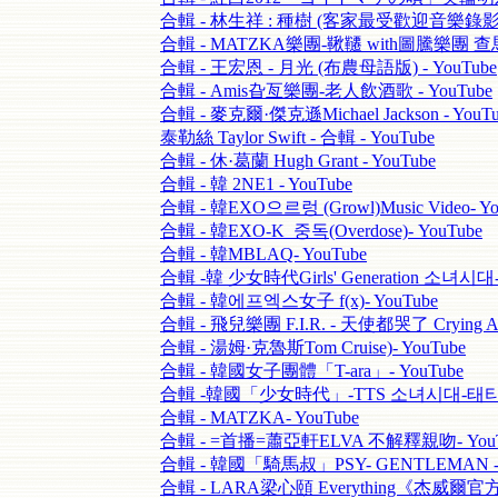
合輯 - 林生祥 : 種樹 (客家最受歡迎音樂錄影) -
合輯 - MATZKA樂團-鞦韆 with圖騰樂團 查馬克
合輯 - 王宏恩 - 月光 (布農母語版) - YouTube
合輯 - Amis旮亙樂團-老人飲酒歌 - YouTube
合輯 - 麥克爾·傑克遜Michael Jackson - YouTu
泰勒絲 Taylor Swift - 合輯 - YouTube
合輯 - 休·葛蘭 Hugh Grant - YouTube
合輯 - 韓 2NE1 - YouTube
合輯 - 韓EXO으르렁 (Growl)Music Video- Yo
合輯 - 韓EXO-K_중독(Overdose)- YouTube
合輯 - 韓MBLAQ- YouTube
合輯 -韓 少女時代Girls' Generation 소녀시대-
合輯 - 韓에프엑스女子 f(x)- YouTube
合輯 - 飛兒樂團 F.I.R. - 天使都哭了 Crying A
合輯 - 湯姆·克魯斯Tom Cruise)- YouTube
合輯 - 韓國女子團體「T-ara」- YouTube
合輯 -韓國「少女時代」-TTS 소녀시대-태티서 Ho
合輯 - MATZKA- YouTube
合輯 - =首播=蕭亞軒ELVA 不解釋親吻- YouT
合輯 - 韓國「騎馬叔」PSY- GENTLEMAN - 
合輯 - LARA梁心頤 Everything《杰威爾官方》