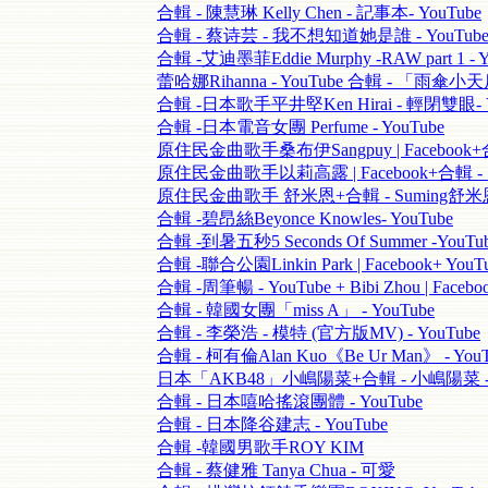
合輯 - 陳慧琳 Kelly Chen - 記事本- YouTube
合輯 - 蔡诗芸 - 我不想知道她是誰 - YouTub
合輯 -艾迪墨菲Eddie Murphy -RAW part 1 - Y
蕾哈娜Rihanna - YouTube 合輯 - 「雨傘小
合輯 -日本歌手平井堅Ken Hirai - 輕閉雙眼- Y
合輯 -日本電音女團 Perfume - YouTube
原住民金曲歌手桑布伊Sangpuy | Facebook+合
原住民金曲歌手以莉高露 | Facebook+合輯 - 
原住民金曲歌手 舒米恩+合輯 - Suming舒米恩-
合輯 -碧昂絲Beyonce Knowles- YouTube
合輯 -到暑五秒5 Seconds Of Summer -Yo
合輯 -聯合公園Linkin Park | Facebook+ 
合輯 -周筆暢 - YouTube + Bibi Zhou | Fa
合輯 - 韓國女團「miss A」 - YouTube
合輯 - 李榮浩 - 模特 (官方版MV) - YouTube
合輯 - 柯有倫Alan Kuo《Be Ur Man》 - YouT
日本「AKB48」小嶋陽菜+合輯 - 小嶋陽菜 - Y
合輯 - 日本嘻哈搖滾團體 - YouTube
合輯 - 日本降谷建志 - YouTube
合輯 -韓國男歌手ROY KIM
合輯 - 蔡健雅 Tanya Chua - 可愛