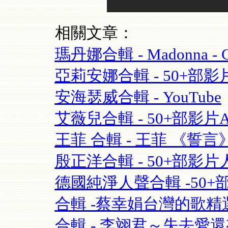
相關文章：
瑪丹娜合輯 - Madonna - Cel
亞莉安娜合輯 - 50+部影片Aria
安海瑟威合輯 - YouTube
艾薇兒合輯 - 50+部影片Avril
王菲 合輯 - 王菲 《誓言》(Fay
殷正洋合輯 - 50+部影片人
德國純淨人聲合輯 -50+部影片 S
合輯 -蔡幸娟台灣的歌精選- 
合輯 - 李翊君～失去愛