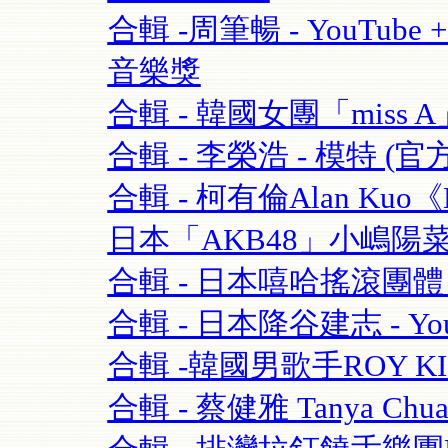
合輯 -周筆暢 - YouTube + 
音樂獎
合輯 - 韓國女團「miss A」 
合輯 - 李榮浩 - 模特 (官方版
合輯 - 柯有倫Alan Kuo《Be
日本「AKB48」小嶋陽菜+合
合輯 - 日本嘻哈搖滾團體 - 
合輯 - 日本降谷建志 - You
合輯 -韓國男歌手ROY K
合輯 - 蔡健雅 Tanya Chua