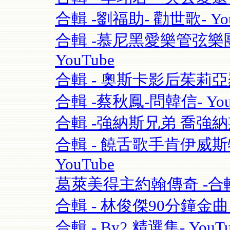
合輯 -劉福助- 勸世歌- You
合輯 -慕尼黑愛樂管弦樂團115
YouTube
合輯 - 奧斯卡影后茱莉亞羅勃茲Ju
合輯 -蔡秋鳳-問韓信- You
合輯 -強納斯兄弟 喬強納斯Joe 
合輯 - 饒舌歌手肯伊威斯特K
YouTube
葛萊美得主約翰傳奇 -合輯 
合輯 - 林俊傑90分鐘金曲串燒
合輯 - By2 精選集- YouTu