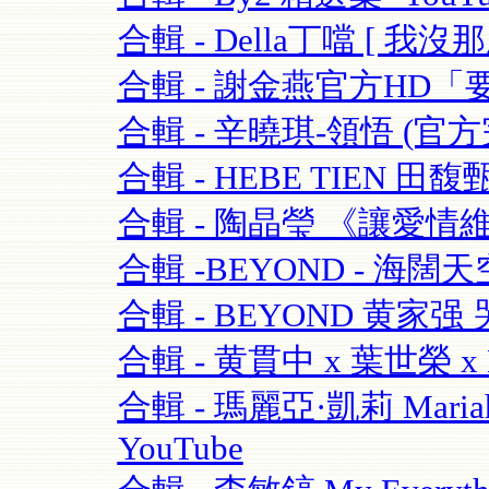
合輯 - Della丁噹 [ 我沒那麼愛
合輯 - 謝金燕官方HD「要
合輯 - 辛曉琪-領悟 (官方完
合輯 - HEBE TIEN 田馥
合輯 - 陶晶瑩 《讓愛情維持
合輯 -BEYOND - 海闊天空-
合輯 - BEYOND 黄家强 哭
合輯 - 黄貫中 x 葉世榮 x 
合輯 - 瑪麗亞·凱莉 Mariah C
YouTube