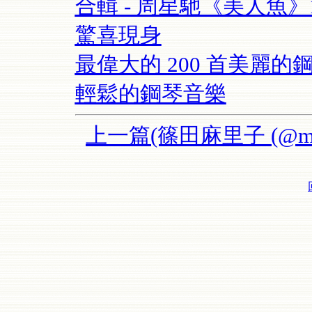
合輯 - 周星馳《美人魚
驚喜現身
最偉大的 200 首美麗的鋼
輕鬆的鋼琴音樂
上一篇(篠田麻里子 (@ma