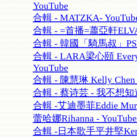
YouTube
合輯 - MATZKA- YouTub
合輯 - =首播=蕭亞軒ELVA
合輯 - 韓國「騎馬叔」PSY- 
合輯 - LARA梁心頤 Eve
YouTube
合輯 - 陳慧琳 Kelly Chen
合輯 - 蔡诗芸 - 我不想知道
合輯 -艾迪墨菲Eddie Murphy
蕾哈娜Rihanna - YouT
合輯 -日本歌手平井堅Ken Hi