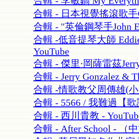
合輯 - 李敏鎬 My Everythi
合輯 - 日本視覺搖滾歌手GAC
合輯 - "英倫鋼琴手John Escre
合輯 -低音提琴大師 Eddie Gom
YouTube
合輯 - 傑里·岡薩雷茲Jerry G
合輯 - Jerry Gonzalez & T
合輯 -情歌教父周傳雄(小剛)
合輯 - 5566 / 我難過【歌
合輯 - 西川貴教 - YouTub
合輯 - After School - 