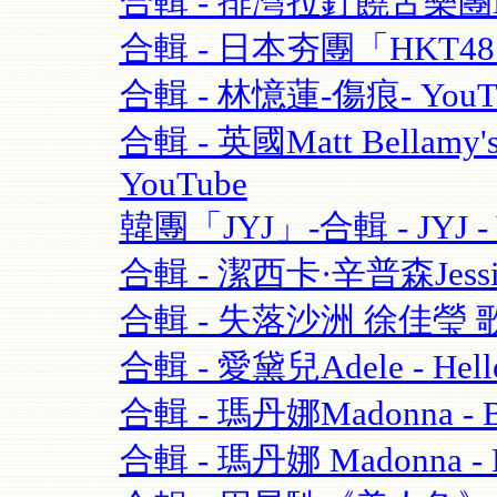
合輯 - 排灣拉釘饒舌樂團BOX
合輯 - 日本夯團「HKT4
合輯 - 林憶蓮-傷痕- YouT
合輯 - 英國Matt Bellamy'
YouTube
韓團「JYJ」-合輯 - JYJ - 
合輯 - 潔西卡·辛普森Jessica S
合輯 - 失落沙洲 徐佳瑩 
合輯 - 愛黛兒Adele - Hell
合輯 - 瑪丹娜Madonna - Blo
合輯 - 瑪丹娜 Madonna - Re