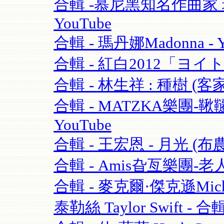
合輯 -慕尼黑知名作曲家 理查·
YouTube
合輯 - 瑪丹娜Madonna - Y
合輯 - 紅白2012「ヨイ
合輯 - 林生祥 : 種樹 (客
合輯 - MATZKA樂團-鞦韆
YouTube
合輯 - 王宏恩 - 月光 (布農
合輯 - Amis旮亙樂團-老人
合輯 - 麥克爾·傑克遜Michael
泰勒絲 Taylor Swift - 合輯