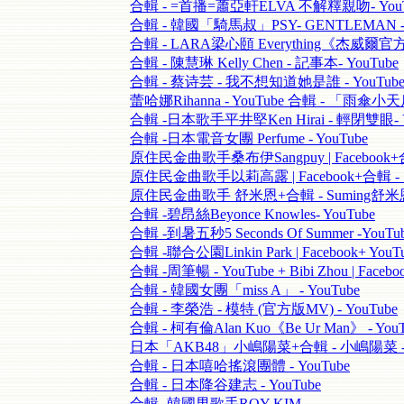
合輯 - =首播=蕭亞軒ELVA 不解釋親吻- YouT
合輯 - 韓國「騎馬叔」PSY- GENTLEMAN - 
合輯 - LARA梁心頤 Everything《杰威爾官方》
合輯 - 陳慧琳 Kelly Chen - 記事本- YouTube
合輯 - 蔡诗芸 - 我不想知道她是誰 - YouTub
蕾哈娜Rihanna - YouTube 合輯 - 「雨傘小
合輯 -日本歌手平井堅Ken Hirai - 輕閉雙眼- Y
合輯 -日本電音女團 Perfume - YouTube
原住民金曲歌手桑布伊Sangpuy | Facebook+合
原住民金曲歌手以莉高露 | Facebook+合輯 - 
原住民金曲歌手 舒米恩+合輯 - Suming舒米恩-
合輯 -碧昂絲Beyonce Knowles- YouTube
合輯 -到暑五秒5 Seconds Of Summer -Yo
合輯 -聯合公園Linkin Park | Facebook+ 
合輯 -周筆暢 - YouTube + Bibi Zhou | Fa
合輯 - 韓國女團「miss A」 - YouTube
合輯 - 李榮浩 - 模特 (官方版MV) - YouTube
合輯 - 柯有倫Alan Kuo《Be Ur Man》 - YouT
日本「AKB48」小嶋陽菜+合輯 - 小嶋陽菜 - Y
合輯 - 日本嘻哈搖滾團體 - YouTube
合輯 - 日本降谷建志 - YouTube
合輯 -韓國男歌手ROY KIM