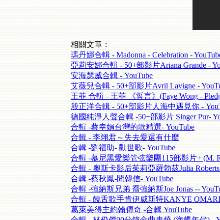
相關文章：
瑪丹娜合輯 - Madonna - Celebration - YouTub
亞莉安娜合輯 - 50+部影片Ariana Grande - Yo
安海瑟威合輯 - YouTube
艾薇兒合輯 - 50+部影片Avril Lavigne - YouT
王菲 合輯 - 王菲 《誓言》(Faye Wong - Pledge
殷正洋合輯 - 50+部影片人海中遇見你 - YouT
德國純淨人聲合輯 -50+部影片 Singer Pur- Yo
合輯 -蔡幸娟台灣的歌精選- YouTube
合輯 - 李翊君～失去愛還有什麼
合輯 -劉福助- 勸世歌- YouTube
合輯 -慕尼黑愛樂管弦樂團115部影片+ (M. Ravel
合輯 - 奧斯卡影后茱莉亞羅勃茲Julia Roberts -
合輯 -蔡秋鳳-問韓信- YouTube
合輯 -強納斯兄弟 喬強納斯Joe Jonas -- YouT
合輯 - 饒舌歌手肯伊威斯特KANYE OMARI WE
葛萊美得主約翰傳奇 -合輯 YouTube
合輯 - 林俊傑90分鐘金曲串燒 (海蝶年代) - Yo