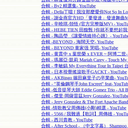
合輯 - By2 精選集- YouTube
合輯 - Della丁噹 [ 我沒那麼愛你Not So In Love
合輯 - 謝金燕官方HD「要發達」發達舞曲MV- 
合輯 - 辛曉琪-領悟 (官方完整版MV) - YouTu
合輯 - HEBE TIEN 田馥甄 [你就不要想起我 - 
合輯 - 陶晶瑩 《讓愛情維持心跳》- YouTub
合輯 -BEYOND - 海闊天空- YouTube
合輯 - BEYOND 黄家强 哭唱- YouTube
合輯 - 黄貫中 x 葉世榮 x EVER ~ 阿博二世- 
合輯 - 瑪麗亞·凱莉 Mariah Carey - Touch My B
合輯 - 李敏鎬 My Everything Tour In Taip
合輯 - 日本視覺搖滾歌手GACKT - YouTube
合輯 - AKBingo 篠田麻里子の卒業曲- YouTu
合輯 - "英倫鋼琴手John Escreet" feat- YouTub
合輯 -低音提琴大師 Eddie Gomez Trio - All Bl
合輯 - 傑里·岡薩雷茲Jerry Gonzalez- YouTub
合輯 - Jerry Gonzalez & The Fort Apache Ban
合輯 -情歌教父周傳雄(小剛)精選 - YouTube
合輯 - 5566 / 我難過【歌詞】周傳雄 - YouTu
合輯 - 西川貴教 - YouTube
合輯 - After School - （中文字幕） Shampoo -