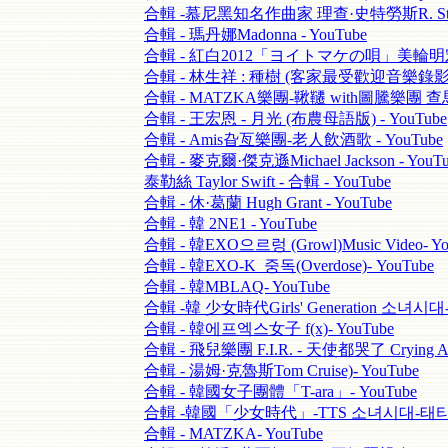
合輯 -慕尼黑知名作曲家 理查·史特勞斯R. Straus
合輯 - 瑪丹娜Madonna - YouTube
合輯 - 紅白2012「ヨイトマケの唄」美輪明宏- 
合輯 - 林生祥 : 種樹 (客家最受歡迎音樂錄影) -
合輯 - MATZKA樂團-鞦韆 with圖騰樂團 查馬克
合輯 - 王宏恩 - 月光 (布農母語版) - YouTube
合輯 - Amis旮亙樂團-老人飲酒歌 - YouTube
合輯 - 麥克爾·傑克遜Michael Jackson - YouTu
泰勒絲 Taylor Swift - 合輯 - YouTube
合輯 - 休·葛蘭 Hugh Grant - YouTube
合輯 - 韓 2NE1 - YouTube
合輯 - 韓EXO으르렁 (Growl)Music Video- Yo
合輯 - 韓EXO-K_중독(Overdose)- YouTube
合輯 - 韓MBLAQ- YouTube
合輯 -韓 少女時代Girls' Generation 소녀시대-
合輯 - 韓에프엑스女子 f(x)- YouTube
合輯 - 飛兒樂團 F.I.R. - 天使都哭了 Crying A
合輯 - 湯姆·克魯斯Tom Cruise)- YouTube
合輯 - 韓國女子團體「T-ara」- YouTube
合輯 -韓國「少女時代」-TTS 소녀시대-태티서 Ho
合輯 - MATZKA- YouTube