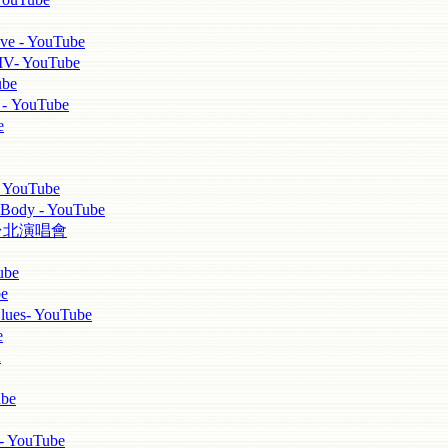
 - YouTube
YouTube
be
YouTube
e
YouTube
ody - YouTube
ei 台北演唱會
be
e
ues- YouTube
e
d
be
 YouTube