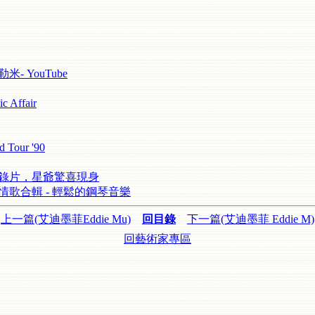
貝勒米- YouTube
 Affair
 Tour '90
記錄片，星爺驚喜現身
漫情歌合輯 - 輕鬆的鋼琴音樂
上一篇(艾迪墨菲Eddie Mu)
回目錄
下一篇(艾迪墨菲 Eddie M)
回藝術家專區