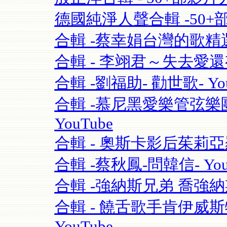
德國純淨人聲合輯 -50+部影片 S
合輯 -蔡幸娟台灣的歌精選- 
合輯 - 李翊君～失去愛
合輯 -劉福助- 勸世歌- You
合輯 -慕尼黑愛樂管弦樂團115
YouTube
合輯 - 奧斯卡影后茱莉亞羅勃茲Ju
合輯 -蔡秋鳳-問韓信- You
合輯 -強納斯兄弟 喬強納斯Joe 
合輯 - 饒舌歌手肯伊威斯特K
YouTube