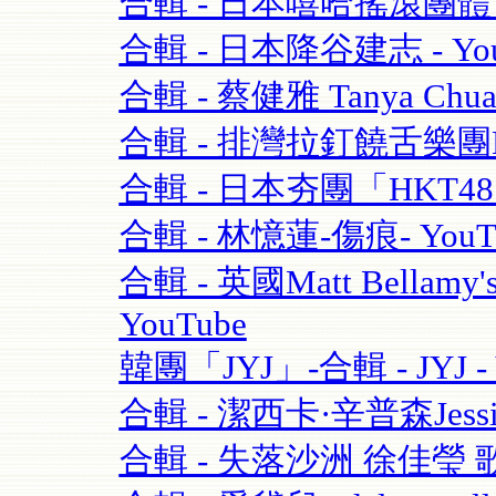
合輯 - 日本嘻哈搖滾團體 - 
合輯 - 日本降谷建志 - You
合輯 - 蔡健雅 Tanya Chua
合輯 - 排灣拉釘饒舌樂團BOX
合輯 - 日本夯團「HKT4
合輯 - 林憶蓮-傷痕- YouT
合輯 - 英國Matt Bellamy'
YouTube
韓團「JYJ」-合輯 - JYJ - 
合輯 - 潔西卡·辛普森Jessica S
合輯 - 失落沙洲 徐佳瑩 