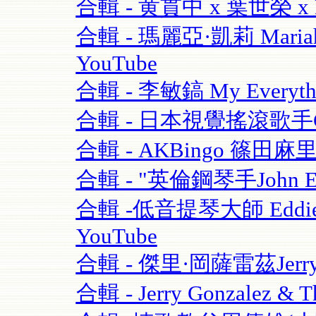
合輯 - 黄貫中 x 葉世榮 x 
合輯 - 瑪麗亞·凱莉 Mariah C
YouTube
合輯 - 李敏鎬 My Everythi
合輯 - 日本視覺搖滾歌手GAC
合輯 - AKBingo 篠田麻
合輯 - "英倫鋼琴手John Escre
合輯 -低音提琴大師 Eddie Gom
YouTube
合輯 - 傑里·岡薩雷茲Jerry G
合輯 - Jerry Gonzalez & T