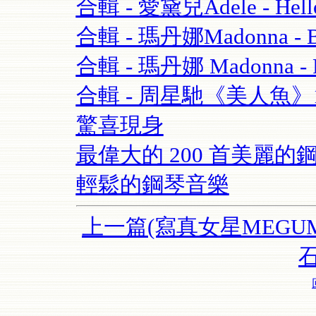
合輯 - 愛黛兒Adele - Hell
合輯 - 瑪丹娜Madonna - Blo
合輯 - 瑪丹娜 Madonna - Re
合輯 - 周星馳《美人魚
驚喜現身
最偉大的 200 首美麗的鋼
輕鬆的鋼琴音樂
上一篇(寫真女星MEGUM