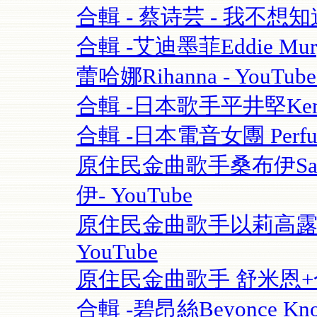
合輯 - 蔡诗芸 - 我不想知道
合輯 -艾迪墨菲Eddie Murphy
蕾哈娜Rihanna - YouT
合輯 -日本歌手平井堅Ken Hi
合輯 -日本電音女團 Perfume
原住民金曲歌手桑布伊Sangpu
伊- YouTube
原住民金曲歌手以莉高露 | F
YouTube
原住民金曲歌手 舒米恩+合輯 
合輯 -碧昂絲Beyonce Know