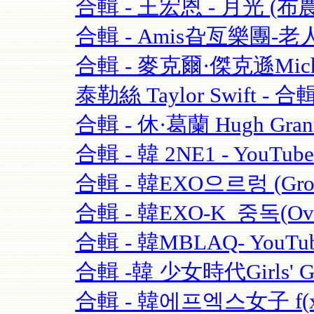
合輯 - 王宏恩 - 月光 (布農
合輯 - Amis旮亙樂團-老人
合輯 - 麥克爾·傑克遜Michael
泰勒絲 Taylor Swift - 合輯
合輯 - 休·葛蘭 Hugh Grant
合輯 - 韓 2NE1 - YouTube
合輯 - 韓EXO으르렁 (Growl)
合輯 - 韓EXO-K_중독(Over
合輯 - 韓MBLAQ- YouTu
合輯 -韓 少女時代Girls' Ge
合輯 - 韓에프엑스女子 f(x)-