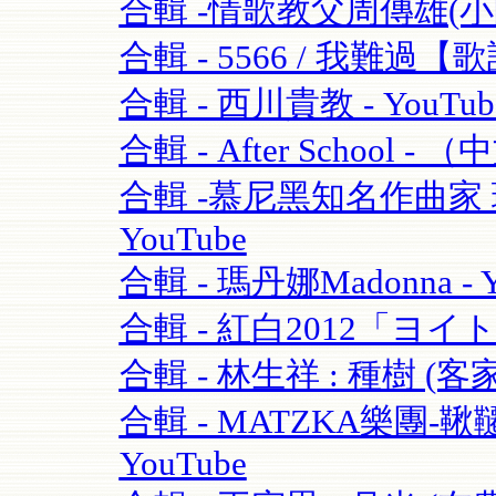
合輯 -情歌教父周傳雄(小剛)
合輯 - 5566 / 我難過【歌
合輯 - 西川貴教 - YouTub
合輯 - After School - 
合輯 -慕尼黑知名作曲家 理查·
YouTube
合輯 - 瑪丹娜Madonna - Y
合輯 - 紅白2012「ヨイ
合輯 - 林生祥 : 種樹 (客
合輯 - MATZKA樂團-鞦韆
YouTube