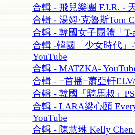
合輯 - 飛兒樂團 F.I.R. - 
合輯 - 湯姆·克魯斯Tom Crui
合輯 - 韓國女子團體「T-ara
合輯 -韓國「少女時代」-TT
YouTube
合輯 - MATZKA- YouTub
合輯 - =首播=蕭亞軒ELVA
合輯 - 韓國「騎馬叔」PSY- 
合輯 - LARA梁心頤 Eve
YouTube
合輯 - 陳慧琳 Kelly Chen