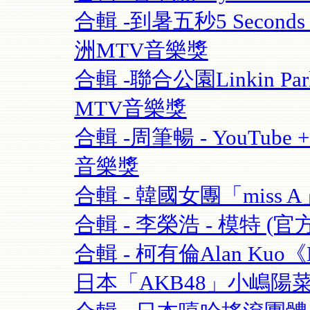
合輯 -到暑五秒5 Seconds O
洲MTV音樂獎
合輯 -聯合公園Linkin Park 
MTV音樂獎
合輯 -周筆暢 - YouTube + 
音樂獎
合輯 - 韓國女團「miss A」 
合輯 - 李榮浩 - 模特 (官方版
合輯 - 柯有倫Alan Kuo《Be
日本「AKB48」小嶋陽菜+合