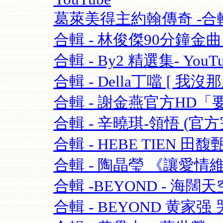
葛萊美得主約翰傳奇 -合輯 
合輯 - 林俊傑90分鐘金曲串燒
合輯 - By2 精選集- YouTu
合輯 - Della丁噹 [ 我沒那麼愛
合輯 - 謝金燕官方HD「要
合輯 - 辛曉琪-領悟 (官方完
合輯 - HEBE TIEN 田馥
合輯 - 陶晶瑩 《讓愛情維持
合輯 -BEYOND - 海闊天空-
合輯 - BEYOND 黄家强 哭