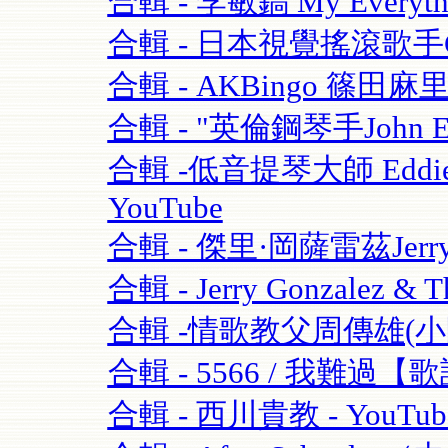
合輯 - 李敏鎬 My Everythi
合輯 - 日本視覺搖滾歌手GAC
合輯 - AKBingo 篠田麻
合輯 - "英倫鋼琴手John Escre
合輯 -低音提琴大師 Eddie Gom
YouTube
合輯 - 傑里·岡薩雷茲Jerry G
合輯 - Jerry Gonzalez & T
合輯 -情歌教父周傳雄(小剛)
合輯 - 5566 / 我難過【歌
合輯 - 西川貴教 - YouTub