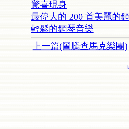
驚喜現身
最偉大的 200 首美麗的鋼
輕鬆的鋼琴音樂
上一篇(圖騰查馬克樂團)