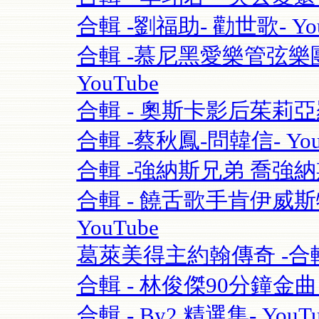
合輯 -劉福助- 勸世歌- You
合輯 -慕尼黑愛樂管弦樂團115
YouTube
合輯 - 奧斯卡影后茱莉亞羅勃茲Ju
合輯 -蔡秋鳳-問韓信- You
合輯 -強納斯兄弟 喬強納斯Joe 
合輯 - 饒舌歌手肯伊威斯特K
YouTube
葛萊美得主約翰傳奇 -合輯 
合輯 - 林俊傑90分鐘金曲串燒
合輯 - By2 精選集- YouTu