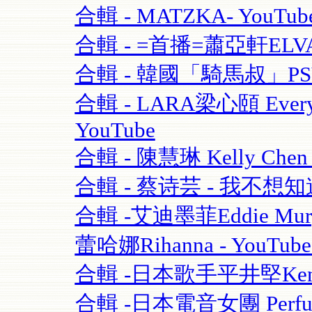
合輯 - MATZKA- YouTub
合輯 - =首播=蕭亞軒ELVA
合輯 - 韓國「騎馬叔」PSY- 
合輯 - LARA梁心頤 Eve
YouTube
合輯 - 陳慧琳 Kelly Chen
合輯 - 蔡诗芸 - 我不想知道
合輯 -艾迪墨菲Eddie Murphy
蕾哈娜Rihanna - YouT
合輯 -日本歌手平井堅Ken Hi
合輯 -日本電音女團 Perfume