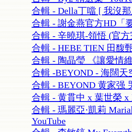
合輯 - Della丁噹 [ 我沒那麼愛
合輯 - 謝金燕官方HD「要
合輯 - 辛曉琪-領悟 (官方完
合輯 - HEBE TIEN 田馥
合輯 - 陶晶瑩 《讓愛情維持
合輯 -BEYOND - 海闊天空-
合輯 - BEYOND 黄家强 哭
合輯 - 黄貫中 x 葉世榮 x 
合輯 - 瑪麗亞·凱莉 Mariah C
YouTube