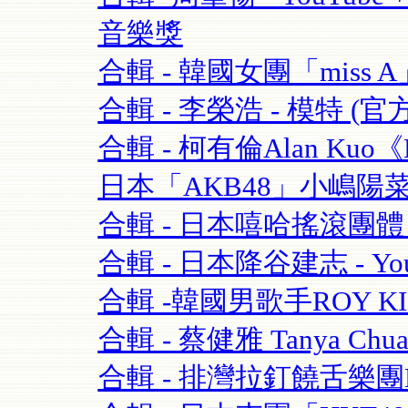
音樂獎
合輯 - 韓國女團「miss A」 
合輯 - 李榮浩 - 模特 (官方版
合輯 - 柯有倫Alan Kuo《Be
日本「AKB48」小嶋陽菜+合
合輯 - 日本嘻哈搖滾團體 - 
合輯 - 日本降谷建志 - You
合輯 -韓國男歌手ROY K
合輯 - 蔡健雅 Tanya Chua
合輯 - 排灣拉釘饒舌樂團BOX