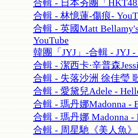
合輯 - 日本夯團「HKT4
合輯 - 林憶蓮-傷痕- YouT
合輯 - 英國Matt Bellamy'
YouTube
韓團「JYJ」-合輯 - JYJ - 
合輯 - 潔西卡·辛普森Jessica S
合輯 - 失落沙洲 徐佳瑩 
合輯 - 愛黛兒Adele - Hell
合輯 - 瑪丹娜Madonna - Blo
合輯 - 瑪丹娜 Madonna - Re
合輯 - 周星馳《美人魚