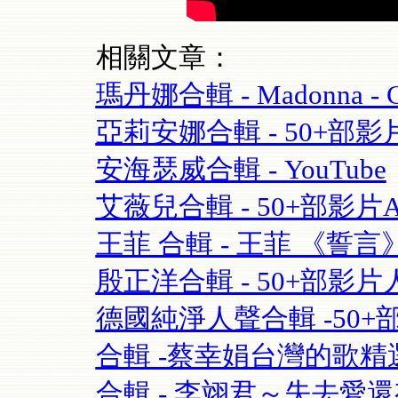
相關文章：
瑪丹娜合輯 - Madonna - Cel
亞莉安娜合輯 - 50+部影片Aria
安海瑟威合輯 - YouTube
艾薇兒合輯 - 50+部影片Avril
王菲 合輯 - 王菲 《誓言》(Fay
殷正洋合輯 - 50+部影片人
德國純淨人聲合輯 -50+部影片 S
合輯 -蔡幸娟台灣的歌精選- 
合輯 - 李翊君～失去愛