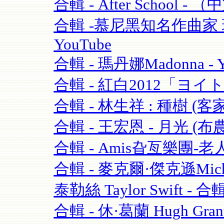
合輯 - After School - 
合輯 -慕尼黑知名作曲家 理查·
YouTube
合輯 - 瑪丹娜Madonna - Y
合輯 - 紅白2012「ヨイ
合輯 - 林生祥 : 種樹 (客
合輯 - 王宏恩 - 月光 (布農
合輯 - Amis旮亙樂團-老人
合輯 - 麥克爾·傑克遜Michael
泰勒絲 Taylor Swift - 合輯
合輯 - 休·葛蘭 Hugh Grant