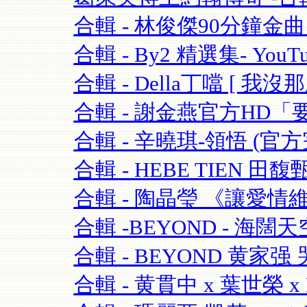
合輯 - 林俊傑90分鐘金曲串燒
合輯 - By2 精選集- YouTu
合輯 - Della丁噹 [ 我沒那麼愛
合輯 - 謝金燕官方HD「要
合輯 - 辛曉琪-領悟 (官方完
合輯 - HEBE TIEN 田馥
合輯 - 陶晶瑩 《讓愛情維持
合輯 -BEYOND - 海闊天空-
合輯 - BEYOND 黄家强 哭
合輯 - 黄貫中 x 葉世榮 x 