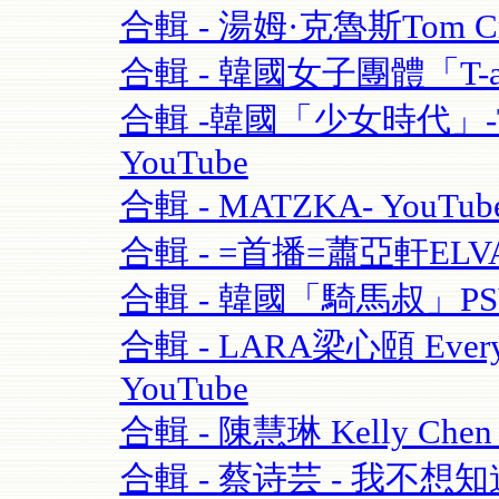
合輯 - 湯姆·克魯斯Tom Crui
合輯 - 韓國女子團體「T-ara
合輯 -韓國「少女時代」-TT
YouTube
合輯 - MATZKA- YouTub
合輯 - =首播=蕭亞軒ELVA
合輯 - 韓國「騎馬叔」PSY- 
合輯 - LARA梁心頤 Eve
YouTube
合輯 - 陳慧琳 Kelly Chen
合輯 - 蔡诗芸 - 我不想知道