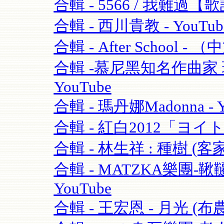
合輯 - 5566 / 我難過【歌
合輯 - 西川貴教 - YouTub
合輯 - After School - 
合輯 -慕尼黑知名作曲家 理查·
YouTube
合輯 - 瑪丹娜Madonna - Y
合輯 - 紅白2012「ヨイ
合輯 - 林生祥 : 種樹 (客
合輯 - MATZKA樂團-鞦韆
YouTube
合輯 - 王宏恩 - 月光 (布農