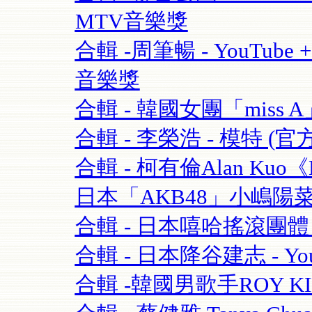
MTV音樂獎
合輯 -周筆暢 - YouTube + 
音樂獎
合輯 - 韓國女團「miss A」 
合輯 - 李榮浩 - 模特 (官方版
合輯 - 柯有倫Alan Kuo《Be
日本「AKB48」小嶋陽菜+合
合輯 - 日本嘻哈搖滾團體 - 
合輯 - 日本降谷建志 - You
合輯 -韓國男歌手ROY K