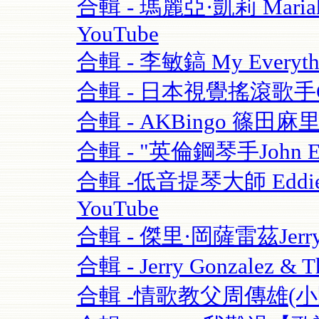
合輯 - 瑪麗亞·凱莉 Mariah C
YouTube
合輯 - 李敏鎬 My Everythi
合輯 - 日本視覺搖滾歌手GAC
合輯 - AKBingo 篠田麻
合輯 - "英倫鋼琴手John Escre
合輯 -低音提琴大師 Eddie Gom
YouTube
合輯 - 傑里·岡薩雷茲Jerry G
合輯 - Jerry Gonzalez & T
合輯 -情歌教父周傳雄(小剛)