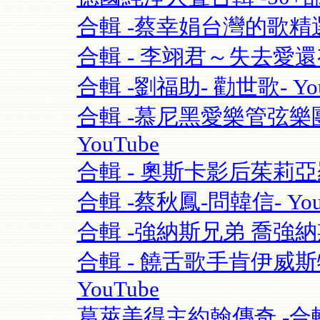
合輯 -蔡幸娟台灣的歌精選- 
合輯 - 李翊君～失去愛
合輯 -劉福助- 勸世歌- You
合輯 -慕尼黑愛樂管弦樂團115
YouTube
合輯 - 奧斯卡影后茱莉亞羅勃茲Ju
合輯 -蔡秋鳳-問韓信- You
合輯 -強納斯兄弟 喬強納斯Joe 
合輯 - 饒舌歌手肯伊威斯特K
YouTube
葛萊美得主約翰傳奇 -合輯 