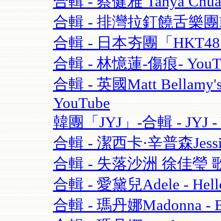
合輯 - 蔡健雅 Tanya Chua
合輯 - 排灣拉釘饒舌樂團BOX
合輯 - 日本夯團「HKT4
合輯 - 林憶蓮-傷痕- YouT
合輯 - 英國Matt Bellamy'
YouTube
韓團「JYJ」-合輯 - JYJ - 
合輯 - 潔西卡·辛普森Jessica S
合輯 - 失落沙洲 徐佳瑩 
合輯 - 愛黛兒Adele - Hell
合輯 - 瑪丹娜Madonna - Blo