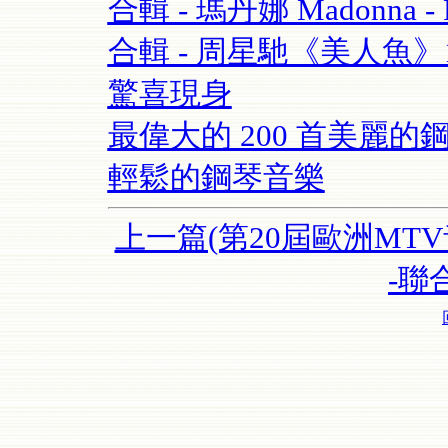
合輯 - 瑪丹娜 Madonna - Re
合輯 - 周星馳《美人魚
驚喜現身
最偉大的 200 首美麗的鋼
輕鬆的鋼琴音樂
上一篇(第20屆歐洲MTV
-聯