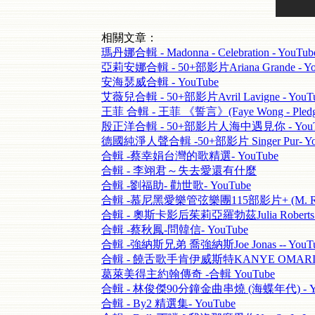
相關文章：
瑪丹娜合輯 - Madonna - Celebration - YouTub
亞莉安娜合輯 - 50+部影片Ariana Grande - Yo
安海瑟威合輯 - YouTube
艾薇兒合輯 - 50+部影片Avril Lavigne - YouT
王菲 合輯 - 王菲 《誓言》(Faye Wong - Pledge
殷正洋合輯 - 50+部影片人海中遇見你 - YouT
德國純淨人聲合輯 -50+部影片 Singer Pur- Yo
合輯 -蔡幸娟台灣的歌精選- YouTube
合輯 - 李翊君～失去愛還有什麼
合輯 -劉福助- 勸世歌- YouTube
合輯 -慕尼黑愛樂管弦樂團115部影片+ (M. Ravel
合輯 - 奧斯卡影后茱莉亞羅勃茲Julia Roberts -
合輯 -蔡秋鳳-問韓信- YouTube
合輯 -強納斯兄弟 喬強納斯Joe Jonas -- YouT
合輯 - 饒舌歌手肯伊威斯特KANYE OMARI WE
葛萊美得主約翰傳奇 -合輯 YouTube
合輯 - 林俊傑90分鐘金曲串燒 (海蝶年代) - Yo
合輯 - By2 精選集- YouTube