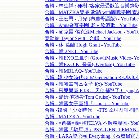
合輯 - 林生祥 : 種樹 (客家最受歡迎音樂錄影) -
合輯 - MATZKA樂團-鞦韆 with圖騰樂團 查馬克
合輯 - 王宏恩 - 月光 (布農母語版) - YouTube
合輯 - Amis旮亙樂團-老人飲酒歌 - YouTube
合輯 - 麥克爾·傑克遜Michael Jackson - YouTu
泰勒絲 Taylor Swift - 合輯 - YouTube
合輯 - 休·葛蘭 Hugh Grant - YouTube
合輯 - 韓 2NE1 - YouTube
合輯 - 韓EXO으르렁 (Growl)Music Video- Yo
合輯 - 韓EXO-K_중독(Overdose)- YouTube
合輯 - 韓MBLAQ- YouTube
合輯 -韓 少女時代Girls' Generation 소녀시대-
合輯 - 韓에프엑스女子 f(x)- YouTube
合輯 - 飛兒樂團 F.I.R. - 天使都哭了 Crying A
合輯 - 湯姆·克魯斯Tom Cruise)- YouTube
合輯 - 韓國女子團體「T-ara」- YouTube
合輯 -韓國「少女時代」-TTS 소녀시대-태티서 Ho
合輯 - MATZKA- YouTube
合輯 - =首播=蕭亞軒ELVA 不解釋親吻- YouT
合輯 - 韓國「騎馬叔」PSY- GENTLEMAN - 
合輯 - LARA梁心頤 Everything《杰威爾官方》