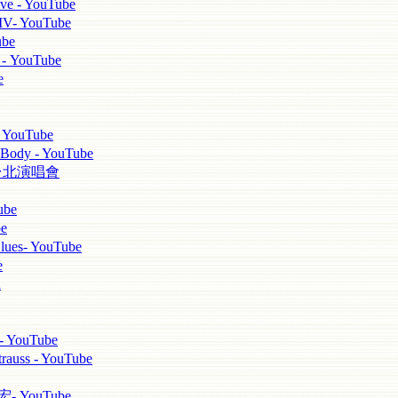
 - YouTube
YouTube
be
YouTube
e
YouTube
ody - YouTube
ei 台北演唱會
be
e
ues- YouTube
e
d
 YouTube
s - YouTube
YouTube