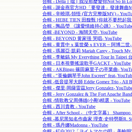
合輯 - Della丁噹 [ 我沒那麼愛你Not So In Love
合輯 - 謝金燕官方HD「要發達」發達舞曲MV- 
合輯 - 辛曉琪-領悟 (官方完整版MV) - YouTu
合輯 - HEBE TIEN 田馥甄 [你就不要想起我 - 
合輯 - 陶晶瑩 《讓愛情維持心跳》- YouTub
合輯 -BEYOND - 海闊天空- YouTube
合輯 - BEYOND 黄家强 哭唱- YouTube
合輯 - 黄貫中 x 葉世榮 x EVER ~ 阿博二世- 
合輯 - 瑪麗亞·凱莉 Mariah Carey - Touch My B
合輯 - 李敏鎬 My Everything Tour In Taip
合輯 - 日本視覺搖滾歌手GACKT - YouTube
合輯 - AKBingo 篠田麻里子の卒業曲- YouTu
合輯 - "英倫鋼琴手John Escreet" feat- YouTub
合輯 -低音提琴大師 Eddie Gomez Trio - All Bl
合輯 - 傑里·岡薩雷茲Jerry Gonzalez- YouTub
合輯 - Jerry Gonzalez & The Fort Apache Ban
合輯 -情歌教父周傳雄(小剛)精選 - YouTube
合輯 - 西川貴教 - YouTube
合輯 - After School - （中文字幕） Shampoo -
合輯 -慕尼黑知名作曲家 理查·史特勞斯R. Straus
合輯 - 瑪丹娜Madonna - YouTube
合輯 - 紅白2012「ヨイトマケの唄」美輪明宏- 