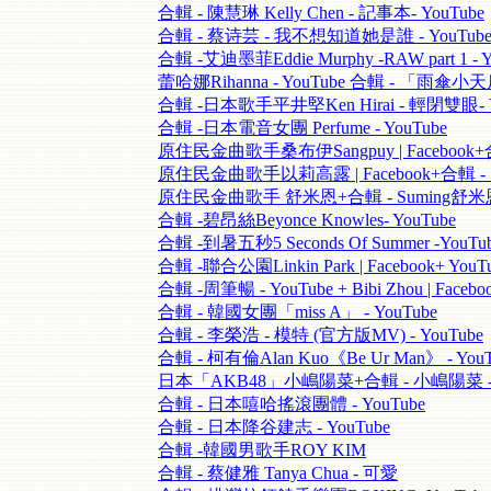
合輯 - 陳慧琳 Kelly Chen - 記事本- YouTube
合輯 - 蔡诗芸 - 我不想知道她是誰 - YouTub
合輯 -艾迪墨菲Eddie Murphy -RAW part 1 - Y
蕾哈娜Rihanna - YouTube 合輯 - 「雨傘小
合輯 -日本歌手平井堅Ken Hirai - 輕閉雙眼- Y
合輯 -日本電音女團 Perfume - YouTube
原住民金曲歌手桑布伊Sangpuy | Facebook+合
原住民金曲歌手以莉高露 | Facebook+合輯 - 
原住民金曲歌手 舒米恩+合輯 - Suming舒米恩-
合輯 -碧昂絲Beyonce Knowles- YouTube
合輯 -到暑五秒5 Seconds Of Summer -Yo
合輯 -聯合公園Linkin Park | Facebook+ 
合輯 -周筆暢 - YouTube + Bibi Zhou | Fa
合輯 - 韓國女團「miss A」 - YouTube
合輯 - 李榮浩 - 模特 (官方版MV) - YouTube
合輯 - 柯有倫Alan Kuo《Be Ur Man》 - YouT
日本「AKB48」小嶋陽菜+合輯 - 小嶋陽菜 - Y
合輯 - 日本嘻哈搖滾團體 - YouTube
合輯 - 日本降谷建志 - YouTube
合輯 -韓國男歌手ROY KIM
合輯 - 蔡健雅 Tanya Chua - 可愛