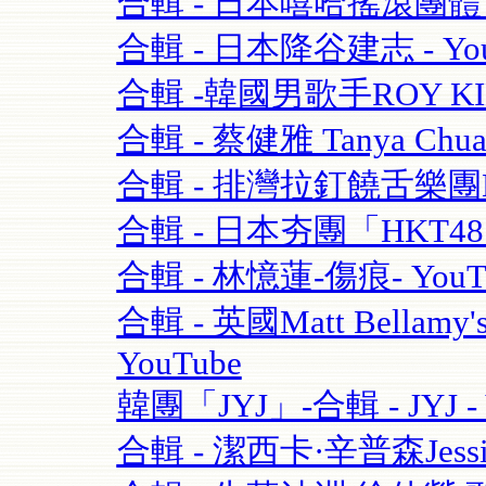
合輯 - 日本嘻哈搖滾團體 - 
合輯 - 日本降谷建志 - You
合輯 -韓國男歌手ROY K
合輯 - 蔡健雅 Tanya Chua
合輯 - 排灣拉釘饒舌樂團BOX
合輯 - 日本夯團「HKT4
合輯 - 林憶蓮-傷痕- YouT
合輯 - 英國Matt Bellamy'
YouTube
韓團「JYJ」-合輯 - JYJ - 
合輯 - 潔西卡·辛普森Jessica S