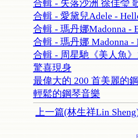
合輯 - 失落沙洲 徐佳瑩 
合輯 - 愛黛兒Adele - Hell
合輯 - 瑪丹娜Madonna - Blo
合輯 - 瑪丹娜 Madonna - Re
合輯 - 周星馳《美人魚
驚喜現身
最偉大的 200 首美麗的鋼
輕鬆的鋼琴音樂
上一篇(林生祥Lin Sheng