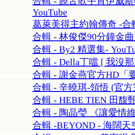
合輯 - 饒舌歌手肯伊威斯特K
YouTube
葛萊美得主約翰傳奇 -合輯 
合輯 - 林俊傑90分鐘金曲串燒
合輯 - By2 精選集- YouTu
合輯 - Della丁噹 [ 我沒那麼愛
合輯 - 謝金燕官方HD「要
合輯 - 辛曉琪-領悟 (官方完
合輯 - HEBE TIEN 田馥
合輯 - 陶晶瑩 《讓愛情維持
合輯 -BEYOND - 海闊天空-