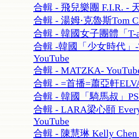
合輯 - 飛兒樂團 F.I.R. - 
合輯 - 湯姆·克魯斯Tom Crui
合輯 - 韓國女子團體「T-ara
合輯 -韓國「少女時代」-TT
YouTube
合輯 - MATZKA- YouTub
合輯 - =首播=蕭亞軒ELVA
合輯 - 韓國「騎馬叔」PSY- 
合輯 - LARA梁心頤 Eve
YouTube
合輯 - 陳慧琳 Kelly Chen