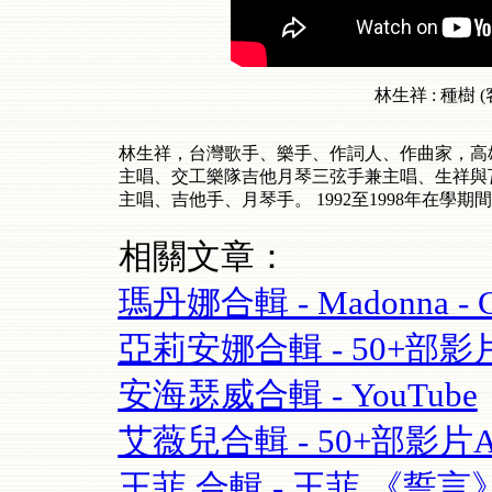
林生祥 : 種樹
林生祥，台灣歌手、樂手、作詞人、作曲家，高
主唱、交工樂隊吉他月琴三弦手兼主唱、生祥與
主唱、吉他手、月琴手。
1992
至
1998
年在學期間
相關文章：
瑪丹娜合輯 - Madonna - Cel
亞莉安娜合輯 - 50+部影片Aria
安海瑟威合輯 - YouTube
艾薇兒合輯 - 50+部影片Avril
王菲 合輯 - 王菲 《誓言》(Fay