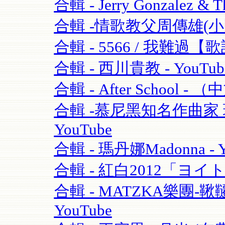
合輯 - Jerry Gonzalez & T
合輯 -情歌教父周傳雄(小剛)
合輯 - 5566 / 我難過【歌
合輯 - 西川貴教 - YouTub
合輯 - After School - 
合輯 -慕尼黑知名作曲家 理查·
YouTube
合輯 - 瑪丹娜Madonna - Y
合輯 - 紅白2012「ヨイ
合輯 - MATZKA樂團-鞦韆
YouTube