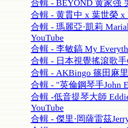
合輯 - BEYOND 黄家强 哭
合輯 - 黄貫中 x 葉世榮 x 
合輯 - 瑪麗亞·凱莉 Mariah C
YouTube
合輯 - 李敏鎬 My Everythi
合輯 - 日本視覺搖滾歌手GAC
合輯 - AKBingo 篠田麻
合輯 - "英倫鋼琴手John Escre
合輯 -低音提琴大師 Eddie Gom
YouTube
合輯 - 傑里·岡薩雷茲Jerry G