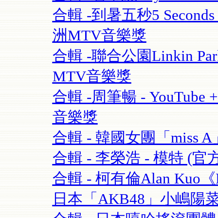
合輯 -到暑五秒5 Seconds O
洲MTV音樂獎
合輯 -聯合公園Linkin Park 
MTV音樂獎
合輯 -周筆暢 - YouTube + 
音樂獎
合輯 - 韓國女團「miss A」 
合輯 - 李榮浩 - 模特 (官方版
合輯 - 柯有倫Alan Kuo《Be
日本「AKB48」小嶋陽菜+合