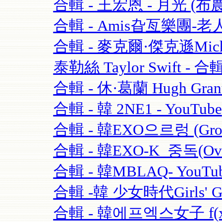
合輯 - 王宏恩 - 月光 (布農
合輯 - Amis旮亙樂團-老人
合輯 - 麥克爾·傑克遜Michael
泰勒絲 Taylor Swift - 合輯
合輯 - 休·葛蘭 Hugh Grant
合輯 - 韓 2NE1 - YouTube
合輯 - 韓EXO으르렁 (Growl)
合輯 - 韓EXO-K_중독(Over
合輯 - 韓MBLAQ- YouTu
合輯 -韓 少女時代Girls' Ge
合輯 - 韓에프엑스女子 f(x)-