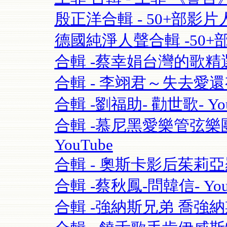
殷正洋合輯 - 50+部影片人
德國純淨人聲合輯 -50+部影片 S
合輯 -蔡幸娟台灣的歌精選- 
合輯 - 李翊君～失去愛
合輯 -劉福助- 勸世歌- You
合輯 -慕尼黑愛樂管弦樂團115
YouTube
合輯 - 奧斯卡影后茱莉亞羅勃茲Ju
合輯 -蔡秋鳳-問韓信- You
合輯 -強納斯兄弟 喬強納斯Joe 