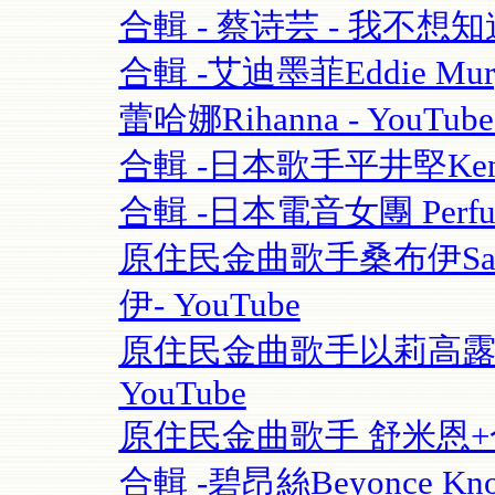
合輯 - 蔡诗芸 - 我不想知道
合輯 -艾迪墨菲Eddie Murphy
蕾哈娜Rihanna - YouT
合輯 -日本歌手平井堅Ken Hi
合輯 -日本電音女團 Perfume
原住民金曲歌手桑布伊Sangpu
伊- YouTube
原住民金曲歌手以莉高露 | F
YouTube
原住民金曲歌手 舒米恩+合輯 
合輯 -碧昂絲Beyonce Know