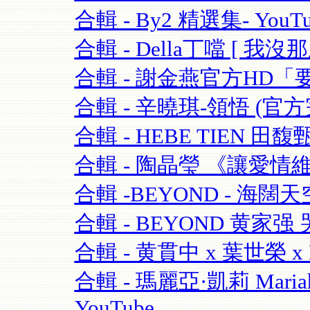
合輯 - By2 精選集- YouTu
合輯 - Della丁噹 [ 我沒那麼愛
合輯 - 謝金燕官方HD「要
合輯 - 辛曉琪-領悟 (官方完
合輯 - HEBE TIEN 田馥
合輯 - 陶晶瑩 《讓愛情維持
合輯 -BEYOND - 海闊天空-
合輯 - BEYOND 黄家强 哭
合輯 - 黄貫中 x 葉世榮 x 
合輯 - 瑪麗亞·凱莉 Mariah C
YouTube