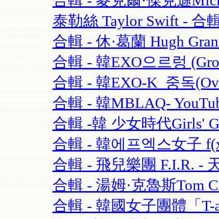
合輯 - 麥克爾·傑克遜Michael
泰勒絲 Taylor Swift - 合輯
合輯 - 休·葛蘭 Hugh Grant
合輯 - 韓EXO으르렁 (Growl)
合輯 - 韓EXO-K_중독(Over
合輯 - 韓MBLAQ- YouTu
合輯 -韓 少女時代Girls' Ge
合輯 - 韓에프엑스女子 f(x)-
合輯 - 飛兒樂團 F.I.R. - 
合輯 - 湯姆·克魯斯Tom Crui
合輯 - 韓國女子團體「T-ara