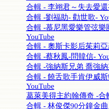
合輯 - 李翊君～失去愛
合輯 -劉福助- 勸世歌- You
合輯 -慕尼黑愛樂管弦樂團115
YouTube
合輯 - 奧斯卡影后茱莉亞羅勃茲Ju
合輯 -蔡秋鳳-問韓信- You
合輯 -強納斯兄弟 喬強納斯Joe 
合輯 - 饒舌歌手肯伊威斯特K
YouTube
葛萊美得主約翰傳奇 -合輯 
合輯 - 林俊傑90分鐘金曲串燒