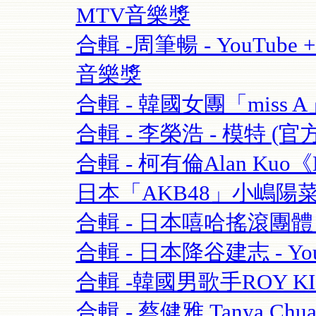
MTV音樂獎
合輯 -周筆暢 - YouTube + 
音樂獎
合輯 - 韓國女團「miss A」 
合輯 - 李榮浩 - 模特 (官方版
合輯 - 柯有倫Alan Kuo《Be
日本「AKB48」小嶋陽菜+合
合輯 - 日本嘻哈搖滾團體 - 
合輯 - 日本降谷建志 - You
合輯 -韓國男歌手ROY K
合輯 - 蔡健雅 Tanya Chua