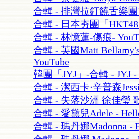
合輯 - 排灣拉釘饒舌樂團BOX
合輯 - 日本夯團「HKT4
合輯 - 林憶蓮-傷痕- YouT
合輯 - 英國Matt Bellamy'
YouTube
韓團「JYJ」-合輯 - JYJ - 
合輯 - 潔西卡·辛普森Jessica S
合輯 - 失落沙洲 徐佳瑩 
合輯 - 愛黛兒Adele - Hell
合輯 - 瑪丹娜Madonna - Blo