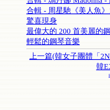
合輯 - 瑪丹娜 Madonna - Re
合輯 - 周星馳《美人魚
驚喜現身
最偉大的 200 首美麗的鋼
輕鬆的鋼琴音樂
上一篇(韓女子團體「2NE
韓E