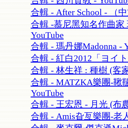
合輯 - 西川貴教 - YouTub
合輯 - After School - 
合輯 -慕尼黑知名作曲家 理查·
YouTube
合輯 - 瑪丹娜Madonna - Y
合輯 - 紅白2012「ヨイ
合輯 - 林生祥 : 種樹 (客
合輯 - MATZKA樂團-鞦韆
YouTube
合輯 - 王宏恩 - 月光 (布農
合輯 - Amis旮亙樂團-老人