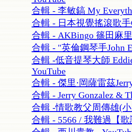
合輯 - 李敏鎬 My Everythi
合輯 - 日本視覺搖滾歌手GAC
合輯 - AKBingo 篠田麻
合輯 - "英倫鋼琴手John Escre
合輯 -低音提琴大師 Eddie Gom
YouTube
合輯 - 傑里·岡薩雷茲Jerry G
合輯 - Jerry Gonzalez & T
合輯 -情歌教父周傳雄(小剛)
合輯 - 5566 / 我難過【歌