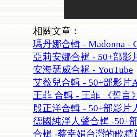
相關文章：
瑪丹娜合輯 - Madonna - Cel
亞莉安娜合輯 - 50+部影片Aria
安海瑟威合輯 - YouTube
艾薇兒合輯 - 50+部影片Avril
王菲 合輯 - 王菲 《誓言》(Fay
殷正洋合輯 - 50+部影片人
德國純淨人聲合輯 -50+部影片 S
合輯 -蔡幸娟台灣的歌精選- 