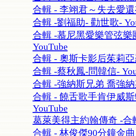
合輯 - 李翊君～失去愛
合輯 -劉福助- 勸世歌- You
合輯 -慕尼黑愛樂管弦樂團115
YouTube
合輯 - 奧斯卡影后茱莉亞羅勃茲Ju
合輯 -蔡秋鳳-問韓信- You
合輯 -強納斯兄弟 喬強納斯Joe 
合輯 - 饒舌歌手肯伊威斯特K
YouTube
葛萊美得主約翰傳奇 -合輯 
合輯 - 林俊傑90分鐘金曲串燒