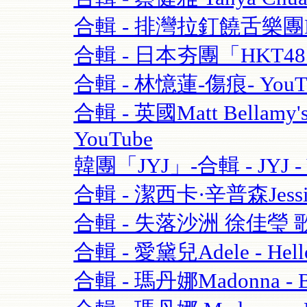
合輯 - 排灣拉釘饒舌樂團BOX
合輯 - 日本夯團「HKT4
合輯 - 林憶蓮-傷痕- YouT
合輯 - 英國Matt Bellamy'
YouTube
韓團「JYJ」-合輯 - JYJ - 
合輯 - 潔西卡·辛普森Jessica S
合輯 - 失落沙洲 徐佳瑩 
合輯 - 愛黛兒Adele - Hell
合輯 - 瑪丹娜Madonna - Blo