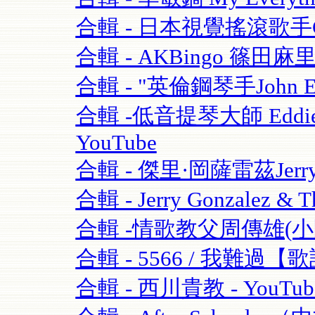
合輯 - 日本視覺搖滾歌手GAC
合輯 - AKBingo 篠田麻
合輯 - "英倫鋼琴手John Escre
合輯 -低音提琴大師 Eddie Gom
YouTube
合輯 - 傑里·岡薩雷茲Jerry G
合輯 - Jerry Gonzalez & T
合輯 -情歌教父周傳雄(小剛)
合輯 - 5566 / 我難過【歌
合輯 - 西川貴教 - YouTub