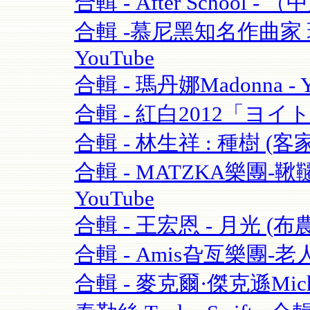
合輯 - After School - 
合輯 -慕尼黑知名作曲家 理查·
YouTube
合輯 - 瑪丹娜Madonna - Y
合輯 - 紅白2012「ヨイ
合輯 - 林生祥 : 種樹 (客
合輯 - MATZKA樂團-鞦韆
YouTube
合輯 - 王宏恩 - 月光 (布農
合輯 - Amis旮亙樂團-老人
合輯 - 麥克爾·傑克遜Michael