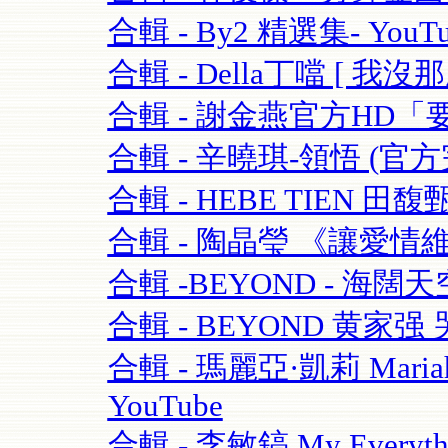
合輯 - By2 精選集- YouTu
合輯 - Della丁噹 [ 我沒那麼愛
合輯 - 謝金燕官方HD「要
合輯 - 辛曉琪-領悟 (官方完
合輯 - HEBE TIEN 田馥
合輯 - 陶晶瑩 《讓愛情維持
合輯 -BEYOND - 海闊天空-
合輯 - BEYOND 黄家强 哭
合輯 - 瑪麗亞·凱莉 Mariah C
YouTube
合輯 - 李敏鎬 My Everythi