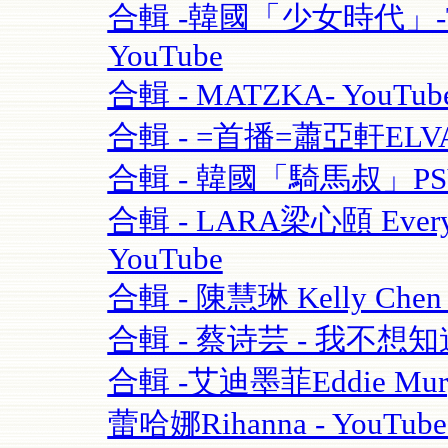
合輯 -韓國「少女時代」-TT
YouTube
合輯 - MATZKA- YouTub
合輯 - =首播=蕭亞軒ELVA
合輯 - 韓國「騎馬叔」PSY- 
合輯 - LARA梁心頤 Eve
YouTube
合輯 - 陳慧琳 Kelly Chen
合輯 - 蔡诗芸 - 我不想知道
合輯 -艾迪墨菲Eddie Murphy
蕾哈娜Rihanna - YouT