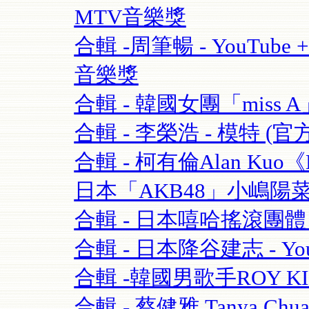
MTV音樂獎
合輯 -周筆暢 - YouTube + 
音樂獎
合輯 - 韓國女團「miss A」 
合輯 - 李榮浩 - 模特 (官方版
合輯 - 柯有倫Alan Kuo《Be
日本「AKB48」小嶋陽菜+合
合輯 - 日本嘻哈搖滾團體 - 
合輯 - 日本降谷建志 - You
合輯 -韓國男歌手ROY K
合輯 - 蔡健雅 Tanya Chua