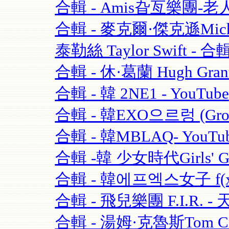
合輯 - Amis旮亙樂團-老人
合輯 - 麥克爾·傑克遜Michael
泰勒絲 Taylor Swift - 合輯
合輯 - 休·葛蘭 Hugh Grant
合輯 - 韓 2NE1 - YouTube
合輯 - 韓EXO으르렁 (Growl)
合輯 - 韓MBLAQ- YouTu
合輯 -韓 少女時代Girls' Ge
合輯 - 韓에프엑스女子 f(x)-
合輯 - 飛兒樂團 F.I.R. - 
合輯 - 湯姆·克魯斯Tom Crui