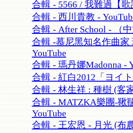
合輯 - 5566 / 我難過【歌
合輯 - 西川貴教 - YouTub
合輯 - After School - 
合輯 -慕尼黑知名作曲家 理查·
YouTube
合輯 - 瑪丹娜Madonna - Y
合輯 - 紅白2012「ヨイ
合輯 - 林生祥 : 種樹 (客
合輯 - MATZKA樂團-鞦韆
YouTube
合輯 - 王宏恩 - 月光 (布農