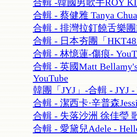
合輯 -韓國男歌手ROY K
合輯 - 蔡健雅 Tanya Chua
合輯 - 排灣拉釘饒舌樂團BOX
合輯 - 日本夯團「HKT4
合輯 - 林憶蓮-傷痕- YouT
合輯 - 英國Matt Bellamy'
YouTube
韓團「JYJ」-合輯 - JYJ - 
合輯 - 潔西卡·辛普森Jessica S
合輯 - 失落沙洲 徐佳瑩 
合輯 - 愛黛兒Adele - Hell