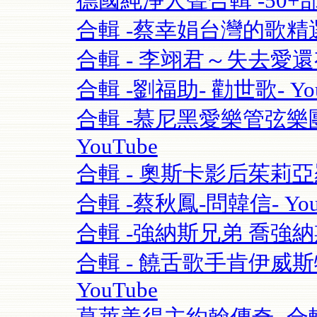
德國純淨人聲合輯 -50+部影片 S
合輯 -蔡幸娟台灣的歌精選- 
合輯 - 李翊君～失去愛
合輯 -劉福助- 勸世歌- You
合輯 -慕尼黑愛樂管弦樂團115
YouTube
合輯 - 奧斯卡影后茱莉亞羅勃茲Ju
合輯 -蔡秋鳳-問韓信- You
合輯 -強納斯兄弟 喬強納斯Joe 
合輯 - 饒舌歌手肯伊威斯特K
YouTube