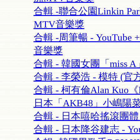
合輯 -聯合公園Linkin Park 
MTV音樂獎
合輯 -周筆暢 - YouTube + 
音樂獎
合輯 - 韓國女團「miss A」 
合輯 - 李榮浩 - 模特 (官方版
合輯 - 柯有倫Alan Kuo《Be
日本「AKB48」小嶋陽菜+合
合輯 - 日本嘻哈搖滾團體 - 
合輯 - 日本降谷建志 - You