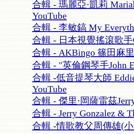
合輯 - 瑪麗亞·凱莉 Mariah C
YouTube
合輯 - 李敏鎬 My Everythi
合輯 - 日本視覺搖滾歌手GAC
合輯 - AKBingo 篠田麻
合輯 - "英倫鋼琴手John Escre
合輯 -低音提琴大師 Eddie Gom
YouTube
合輯 - 傑里·岡薩雷茲Jerry G
合輯 - Jerry Gonzalez & T
合輯 -情歌教父周傳雄(小剛)