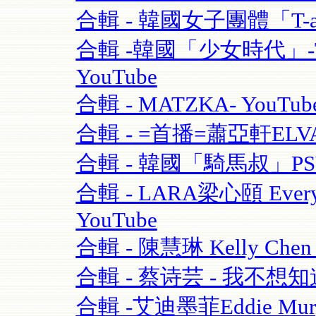
合輯 - 韓國女子團體「T-ara
合輯 -韓國「少女時代」-TT
YouTube
合輯 - MATZKA- YouTub
合輯 - =首播=蕭亞軒ELVA
合輯 - 韓國「騎馬叔」PSY- 
合輯 - LARA梁心頤 Eve
YouTube
合輯 - 陳慧琳 Kelly Chen
合輯 - 蔡诗芸 - 我不想知道
合輯 -艾迪墨菲Eddie Murphy