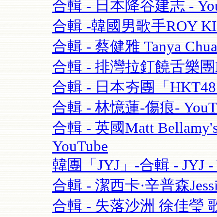
合輯 - 日本降谷建志 - You
合輯 -韓國男歌手ROY K
合輯 - 蔡健雅 Tanya Chua
合輯 - 排灣拉釘饒舌樂團BOX
合輯 - 日本夯團「HKT4
合輯 - 林憶蓮-傷痕- YouT
合輯 - 英國Matt Bellamy'
YouTube
韓團「JYJ」-合輯 - JYJ - 
合輯 - 潔西卡·辛普森Jessica S
合輯 - 失落沙洲 徐佳瑩 