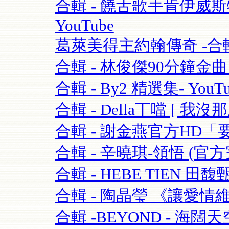
合輯 - 饒舌歌手肯伊威斯特K
YouTube
葛萊美得主約翰傳奇 -合輯 
合輯 - 林俊傑90分鐘金曲串燒
合輯 - By2 精選集- YouTu
合輯 - Della丁噹 [ 我沒那麼愛
合輯 - 謝金燕官方HD「要
合輯 - 辛曉琪-領悟 (官方完
合輯 - HEBE TIEN 田馥
合輯 - 陶晶瑩 《讓愛情維持
合輯 -BEYOND - 海闊天空-