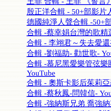
王菲 合輯 - 王菲 《誓言》(Fay
殷正洋合輯 - 50+部影片人
德國純淨人聲合輯 -50+部影片 S
合輯 -蔡幸娟台灣的歌精選- 
合輯 - 李翊君～失去愛
合輯 -劉福助- 勸世歌- You
合輯 -慕尼黑愛樂管弦樂團115
YouTube
合輯 - 奧斯卡影后茱莉亞羅勃茲Ju
合輯 -蔡秋鳳-問韓信- You
合輯 -強納斯兄弟 喬強納斯Joe 