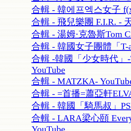
合輯 - 韓에프엑스女子 f(x)-
合輯 - 飛兒樂團 F.I.R. - 
合輯 - 湯姆·克魯斯Tom Crui
合輯 - 韓國女子團體「T-ara
合輯 -韓國「少女時代」-TT
YouTube
合輯 - MATZKA- YouTub
合輯 - =首播=蕭亞軒ELVA
合輯 - 韓國「騎馬叔」PSY- 
合輯 - LARA梁心頤 Eve
YouTube