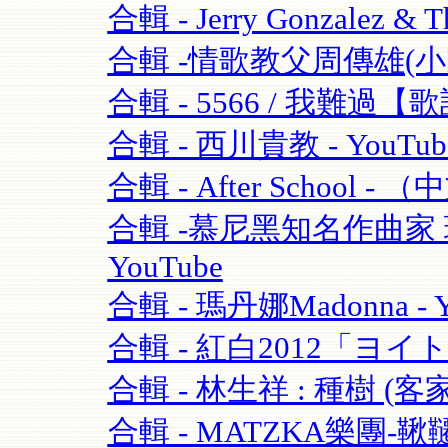
合輯 - Jerry Gonzalez & T
合輯 -情歌教父周傳雄(小剛)
合輯 - 5566 / 我難過【歌
合輯 - 西川貴教 - YouTub
合輯 - After School - 
合輯 -慕尼黑知名作曲家 理查·
YouTube
合輯 - 瑪丹娜Madonna - Y
合輯 - 紅白2012「ヨイ
合輯 - 林生祥 : 種樹 (客
合輯 - MATZKA樂團-鞦韆