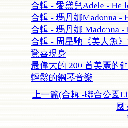
合輯 - 愛黛兒Adele - Hell
合輯 - 瑪丹娜Madonna - Blo
合輯 - 瑪丹娜 Madonna - Re
合輯 - 周星馳《美人魚
驚喜現身
最偉大的 200 首美麗的鋼
輕鬆的鋼琴音樂
上一篇(合輯 -聯合公園Lin
國