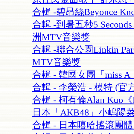
合輯 -碧昂絲Beyonce Know
合輯 -到暑五秒5 Seconds O
洲MTV音樂獎
合輯 -聯合公園Linkin Park 
MTV音樂獎
合輯 - 韓國女團「miss A」 
合輯 - 李榮浩 - 模特 (官方版
合輯 - 柯有倫Alan Kuo《Be
日本「AKB48」小嶋陽菜+合
合輯 - 日本嘻哈搖滾團體 - 