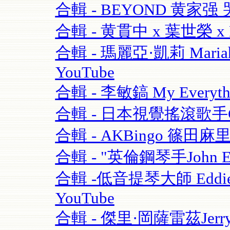
合輯 - BEYOND 黄家强 哭
合輯 - 黄貫中 x 葉世榮 x 
合輯 - 瑪麗亞·凱莉 Mariah C
YouTube
合輯 - 李敏鎬 My Everythi
合輯 - 日本視覺搖滾歌手GAC
合輯 - AKBingo 篠田麻
合輯 - "英倫鋼琴手John Escre
合輯 -低音提琴大師 Eddie Gom
YouTube
合輯 - 傑里·岡薩雷茲Jerry G