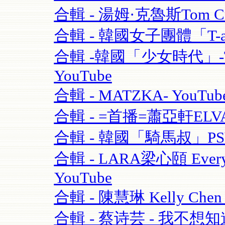
合輯 - 湯姆·克魯斯Tom Crui
合輯 - 韓國女子團體「T-ara
合輯 -韓國「少女時代」-TT
YouTube
合輯 - MATZKA- YouTub
合輯 - =首播=蕭亞軒ELVA
合輯 - 韓國「騎馬叔」PSY- 
合輯 - LARA梁心頤 Eve
YouTube
合輯 - 陳慧琳 Kelly Chen
合輯 - 蔡诗芸 - 我不想知道