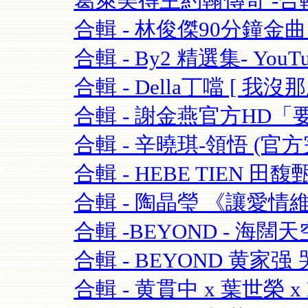
葛萊美得主約翰傳奇 -合輯 
合輯 - 林俊傑90分鐘金曲串燒
合輯 - By2 精選集- YouTu
合輯 - Della丁噹 [ 我沒那麼愛
合輯 - 謝金燕官方HD「要
合輯 - 辛曉琪-領悟 (官方完
合輯 - HEBE TIEN 田馥
合輯 - 陶晶瑩 《讓愛情維持
合輯 -BEYOND - 海闊天空-
合輯 - BEYOND 黄家强 哭
合輯 - 黄貫中 x 葉世榮 x 