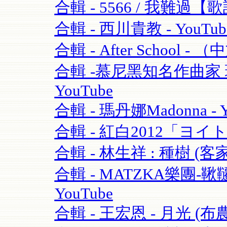
合輯 - 5566 / 我難過【歌
合輯 - 西川貴教 - YouTub
合輯 - After School - 
合輯 -慕尼黑知名作曲家 理查·
YouTube
合輯 - 瑪丹娜Madonna - Y
合輯 - 紅白2012「ヨイ
合輯 - 林生祥 : 種樹 (客
合輯 - MATZKA樂團-鞦韆
YouTube
合輯 - 王宏恩 - 月光 (布農