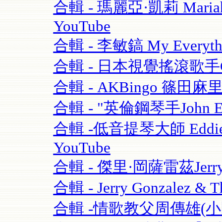
合輯 - 瑪麗亞·凱莉 Mariah C
YouTube
合輯 - 李敏鎬 My Everythi
合輯 - 日本視覺搖滾歌手GAC
合輯 - AKBingo 篠田麻
合輯 - "英倫鋼琴手John Escre
合輯 -低音提琴大師 Eddie Gom
YouTube
合輯 - 傑里·岡薩雷茲Jerry G
合輯 - Jerry Gonzalez & T
合輯 -情歌教父周傳雄(小剛)