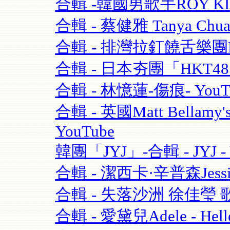
合輯 -韓國男歌手ROY K
合輯 - 蔡健雅 Tanya Chua
合輯 - 排灣拉釘饒舌樂團BOX
合輯 - 日本夯團「HKT4
合輯 - 林憶蓮-傷痕- YouT
合輯 - 英國Matt Bellamy'
YouTube
韓團「JYJ」-合輯 - JYJ - 
合輯 - 潔西卡·辛普森Jessica S
合輯 - 失落沙洲 徐佳瑩 
合輯 - 愛黛兒Adele - Hell