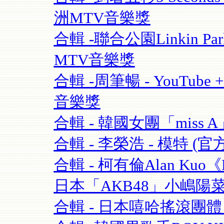
洲MTV音樂獎
合輯 -聯合公園Linkin Park 
MTV音樂獎
合輯 -周筆暢 - YouTube + 
音樂獎
合輯 - 韓國女團「miss A」 
合輯 - 李榮浩 - 模特 (官方版
合輯 - 柯有倫Alan Kuo《Be
日本「AKB48」小嶋陽菜+合
合輯 - 日本嘻哈搖滾團體 - 