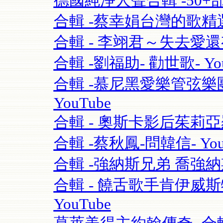
德國純淨人聲合輯 -50+部影片 S
合輯 -蔡幸娟台灣的歌精選- 
合輯 - 李翊君～失去愛
合輯 -劉福助- 勸世歌- You
合輯 -慕尼黑愛樂管弦樂團115
YouTube
合輯 - 奧斯卡影后茱莉亞羅勃茲Ju
合輯 -蔡秋鳳-問韓信- You
合輯 -強納斯兄弟 喬強納斯Joe 
合輯 - 饒舌歌手肯伊威斯特K
YouTube