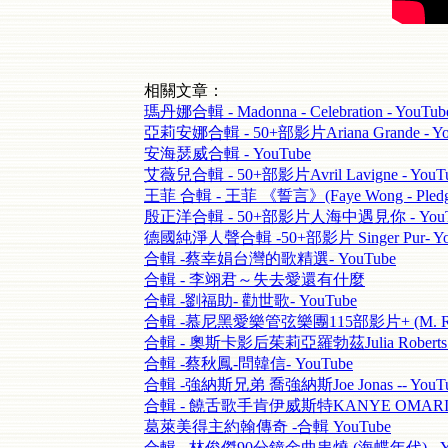
相關文章：
瑪丹娜合輯 - Madonna - Celebration - YouTub
亞莉安娜合輯 - 50+部影片Ariana Grande - Yo
安海瑟威合輯 - YouTube
艾薇兒合輯 - 50+部影片Avril Lavigne - YouT
王菲 合輯 - 王菲 《誓言》(Faye Wong - Pledge
殷正洋合輯 - 50+部影片人海中遇見你 - YouT
德國純淨人聲合輯 -50+部影片 Singer Pur- Yo
合輯 -蔡幸娟台灣的歌精選- YouTube
合輯 - 李翊君～失去愛還有什麼
合輯 -劉福助- 勸世歌- YouTube
合輯 -慕尼黑愛樂管弦樂團115部影片+ (M. Ravel
合輯 - 奧斯卡影后茱莉亞羅勃茲Julia Roberts -
合輯 -蔡秋鳳-問韓信- YouTube
合輯 -強納斯兄弟 喬強納斯Joe Jonas -- YouT
合輯 - 饒舌歌手肯伊威斯特KANYE OMARI WE
葛萊美得主約翰傳奇 -合輯 YouTube
合輯 - 林俊傑90分鐘金曲串燒 (海蝶年代) - Yo