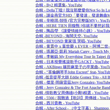
合輯 - By2 精選集- YouTube
合輯 - Della丁噹 [ 我沒那麼愛你Not So In Love
合輯 - 謝金燕官方HD「要發達」發達舞曲MV- 
合輯 - 辛曉琪-領悟 (官方完整版MV) - YouTu
合輯 - HEBE TIEN 田馥甄 [你就不要想起我 - 
合輯 - 陶晶瑩 《讓愛情維持心跳》- YouTub
合輯 -BEYOND - 海闊天空- YouTube
合輯 - BEYOND 黄家强 哭唱- YouTube
合輯 - 黄貫中 x 葉世榮 x EVER ~ 阿博二世- 
合輯 - 瑪麗亞·凱莉 Mariah Carey - Touch My B
合輯 - 李敏鎬 My Everything Tour In Taip
合輯 - 日本視覺搖滾歌手GACKT - YouTube
合輯 - AKBingo 篠田麻里子の卒業曲- YouTu
合輯 - "英倫鋼琴手John Escreet" feat- YouTub
合輯 -低音提琴大師 Eddie Gomez Trio - All Bl
合輯 - 傑里·岡薩雷茲Jerry Gonzalez- YouTub
合輯 - Jerry Gonzalez & The Fort Apache Ban
合輯 -情歌教父周傳雄(小剛)精選 - YouTube
合輯 - 5566 / 我難過【歌詞】周傳雄 - YouTu
合輯 - 西川貴教 - YouTube
合輯 - After School - （中文字幕） Shampoo -