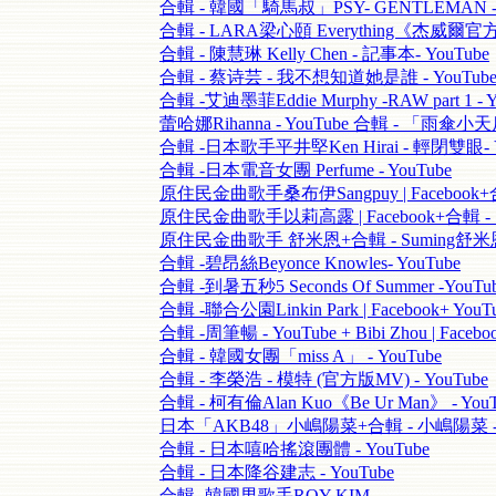
合輯 - 韓國「騎馬叔」PSY- GENTLEMAN - 
合輯 - LARA梁心頤 Everything《杰威爾官方》
合輯 - 陳慧琳 Kelly Chen - 記事本- YouTube
合輯 - 蔡诗芸 - 我不想知道她是誰 - YouTub
合輯 -艾迪墨菲Eddie Murphy -RAW part 1 - Y
蕾哈娜Rihanna - YouTube 合輯 - 「雨傘小
合輯 -日本歌手平井堅Ken Hirai - 輕閉雙眼- Y
合輯 -日本電音女團 Perfume - YouTube
原住民金曲歌手桑布伊Sangpuy | Facebook+合
原住民金曲歌手以莉高露 | Facebook+合輯 - 
原住民金曲歌手 舒米恩+合輯 - Suming舒米恩-
合輯 -碧昂絲Beyonce Knowles- YouTube
合輯 -到暑五秒5 Seconds Of Summer -Yo
合輯 -聯合公園Linkin Park | Facebook+ 
合輯 -周筆暢 - YouTube + Bibi Zhou | Fa
合輯 - 韓國女團「miss A」 - YouTube
合輯 - 李榮浩 - 模特 (官方版MV) - YouTube
合輯 - 柯有倫Alan Kuo《Be Ur Man》 - YouT
日本「AKB48」小嶋陽菜+合輯 - 小嶋陽菜 - Y
合輯 - 日本嘻哈搖滾團體 - YouTube
合輯 - 日本降谷建志 - YouTube
合輯 -韓國男歌手ROY KIM