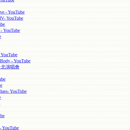
 - YouTube
YouTube
be
YouTube
e
YouTube
ody - YouTube
ei 台北演唱會
be
e
ues- YouTube
e
d
be
 YouTube