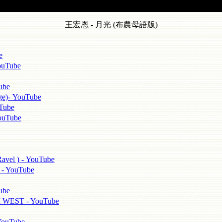
王宏恩 - 月光 (布農母語版)
e
uTube
ube
)- YouTube
ube
uTube
 ) - YouTube
 YouTube
ube
ST - YouTube
uTube