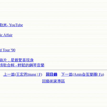
貝勒米- YouTube
 Affair
 Tour '90
記錄片，星爺驚喜現身
漫情歌合輯 - 輕鬆的鋼琴音樂
上一篇(王宏恩biung | F)
回目錄
下一篇(Amis旮亙樂團| Fa)
回藝術家專區