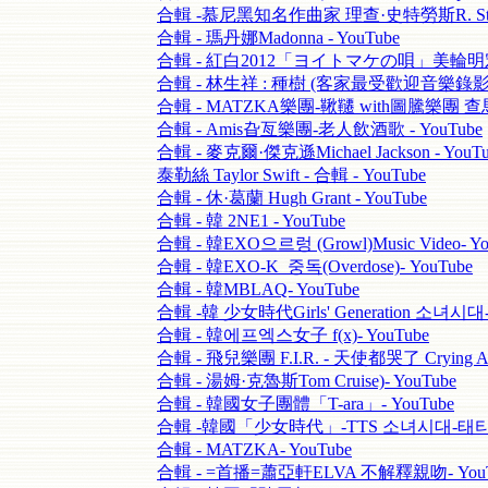
合輯 -慕尼黑知名作曲家 理查·史特勞斯R. Straus
合輯 - 瑪丹娜Madonna - YouTube
合輯 - 紅白2012「ヨイトマケの唄」美輪明宏- 
合輯 - 林生祥 : 種樹 (客家最受歡迎音樂錄影) -
合輯 - MATZKA樂團-鞦韆 with圖騰樂團 查馬克
合輯 - Amis旮亙樂團-老人飲酒歌 - YouTube
合輯 - 麥克爾·傑克遜Michael Jackson - YouTu
泰勒絲 Taylor Swift - 合輯 - YouTube
合輯 - 休·葛蘭 Hugh Grant - YouTube
合輯 - 韓 2NE1 - YouTube
合輯 - 韓EXO으르렁 (Growl)Music Video- Yo
合輯 - 韓EXO-K_중독(Overdose)- YouTube
合輯 - 韓MBLAQ- YouTube
合輯 -韓 少女時代Girls' Generation 소녀시대-
合輯 - 韓에프엑스女子 f(x)- YouTube
合輯 - 飛兒樂團 F.I.R. - 天使都哭了 Crying A
合輯 - 湯姆·克魯斯Tom Cruise)- YouTube
合輯 - 韓國女子團體「T-ara」- YouTube
合輯 -韓國「少女時代」-TTS 소녀시대-태티서 Ho
合輯 - MATZKA- YouTube
合輯 - =首播=蕭亞軒ELVA 不解釋親吻- YouT