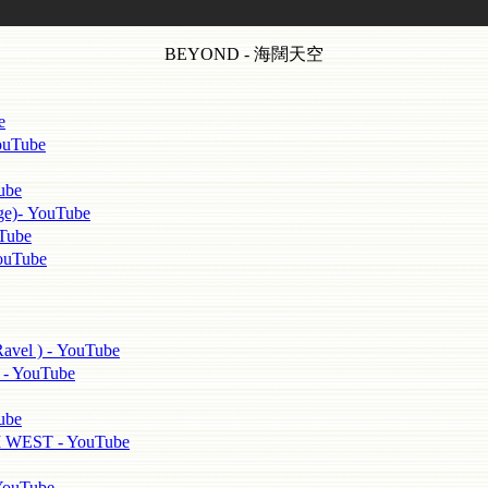
BEYOND - 海闊天空
e
uTube
ube
)- YouTube
ube
uTube
 ) - YouTube
 YouTube
ube
ST - YouTube
uTube