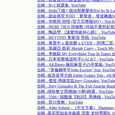
合輯 - By2 精選集- YouTube
合輯 - Della丁噹 [ 我沒那麼愛你Not So In Love
合輯 - 謝金燕官方HD「要發達」發達舞曲MV- 
合輯 - 辛曉琪-領悟 (官方完整版MV) - YouTu
合輯 - HEBE TIEN 田馥甄 [你就不要想起我 - 
合輯 - 陶晶瑩 《讓愛情維持心跳》- YouTub
合輯 - BEYOND 黄家强 哭唱- YouTube
合輯 - 黄貫中 x 葉世榮 x EVER ~ 阿博二世- 
合輯 - 瑪麗亞·凱莉 Mariah Carey - Touch My B
合輯 - 李敏鎬 My Everything Tour In Taip
合輯 - 日本視覺搖滾歌手GACKT - YouTube
合輯 - AKBingo 篠田麻里子の卒業曲- YouTu
合輯 - "英倫鋼琴手John Escreet" feat- YouTub
合輯 -低音提琴大師 Eddie Gomez Trio - All Bl
合輯 - 傑里·岡薩雷茲Jerry Gonzalez- YouTub
合輯 - Jerry Gonzalez & The Fort Apache Ban
合輯 -情歌教父周傳雄(小剛)精選 - YouTube
合輯 - 5566 / 我難過【歌詞】周傳雄 - YouTu
合輯 - 西川貴教 - YouTube
合輯 - After School - （中文字幕） Shampoo -
合輯 -慕尼黑知名作曲家 理查·史特勞斯R. Straus