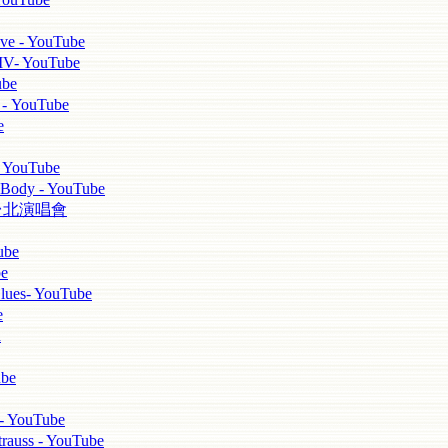
 - YouTube
YouTube
be
YouTube
e
YouTube
ody - YouTube
ei 台北演唱會
be
e
ues- YouTube
e
d
be
 YouTube
s - YouTube