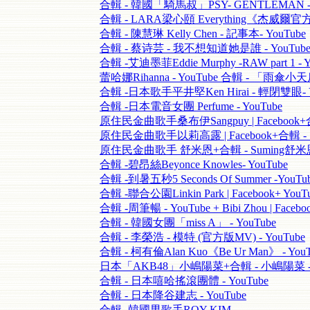
合輯 - 韓國「騎馬叔」PSY- GENTLEMAN - 
合輯 - LARA梁心頤 Everything《杰威爾官方》
合輯 - 陳慧琳 Kelly Chen - 記事本- YouTube
合輯 - 蔡诗芸 - 我不想知道她是誰 - YouTub
合輯 -艾迪墨菲Eddie Murphy -RAW part 1 - Y
蕾哈娜Rihanna - YouTube 合輯 - 「雨傘小
合輯 -日本歌手平井堅Ken Hirai - 輕閉雙眼- Y
合輯 -日本電音女團 Perfume - YouTube
原住民金曲歌手桑布伊Sangpuy | Facebook+合
原住民金曲歌手以莉高露 | Facebook+合輯 - 
原住民金曲歌手 舒米恩+合輯 - Suming舒米恩-
合輯 -碧昂絲Beyonce Knowles- YouTube
合輯 -到暑五秒5 Seconds Of Summer -Yo
合輯 -聯合公園Linkin Park | Facebook+ 
合輯 -周筆暢 - YouTube + Bibi Zhou | Fa
合輯 - 韓國女團「miss A」 - YouTube
合輯 - 李榮浩 - 模特 (官方版MV) - YouTube
合輯 - 柯有倫Alan Kuo《Be Ur Man》 - YouT
日本「AKB48」小嶋陽菜+合輯 - 小嶋陽菜 - Y
合輯 - 日本嘻哈搖滾團體 - YouTube
合輯 - 日本降谷建志 - YouTube
合輯 -韓國男歌手ROY KIM