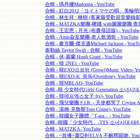
合輯 - 瑪丹娜Madonna - YouTube
合輯 - 紅白2012「ヨイトマケの唄」美輪明宏- 
合輯 - 林生祥 : 種樹 (客家最受歡迎音樂錄影) -
合輯 - MATZKA樂團-鞦韆 with圖騰樂團 查馬克
合輯 - 王宏恩 - 月光 (布農母語版) - YouTube
合輯 - Amis旮亙樂團-老人飲酒歌 - YouTube
合輯 - 麥克爾·傑克遜Michael Jackson - YouTu
泰勒絲 Taylor Swift - 合輯 - YouTube
合輯 - 休·葛蘭 Hugh Grant - YouTube
合輯 - 韓 2NE1 - YouTube
合輯 - 韓EXO으르렁 (Growl)Music Video- Yo
合輯 - 韓EXO-K_중독(Overdose)- YouTube
合輯 - 韓MBLAQ- YouTube
合輯 -韓 少女時代Girls' Generation 소녀시대-
合輯 - 韓에프엑스女子 f(x)- YouTube
合輯 - 飛兒樂團 F.I.R. - 天使都哭了 Crying A
合輯 - 湯姆·克魯斯Tom Cruise)- YouTube
合輯 - 韓國女子團體「T-ara」- YouTube
合輯 -韓國「少女時代」-TTS 소녀시대-태티서 Ho
合輯 - MATZKA- YouTube
合輯 - =首播=蕭亞軒ELVA 不解釋親吻- YouT