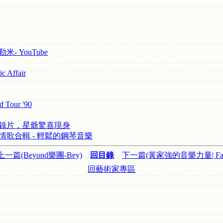
貝勒米- YouTube
 Affair
 Tour '90
記錄片，星爺驚喜現身
漫情歌合輯 - 輕鬆的鋼琴音樂
上一篇(Beyond樂團-Bey)
回目錄
下一篇(黃家強的音樂力量| Fa
回藝術家專區