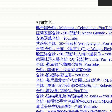
相關文章：
瑪丹娜合輯 - Madonna - Celebration - YouTub
亞莉安娜合輯 - 50+部影片Ariana Grande - Yo
安海瑟威合輯 - YouTube
艾薇兒合輯 - 50+部影片Avril Lavigne - YouT
王菲 合輯 - 王菲 《誓言》(Faye Wong - Pledge
殷正洋合輯 - 50+部影片人海中遇見你 - YouT
德國純淨人聲合輯 -50+部影片 Singer Pur- Yo
合輯 -蔡幸娟台灣的歌精選- YouTube
合輯 - 李翊君～失去愛還有什麼
合輯 -劉福助- 勸世歌- YouTube
合輯 -慕尼黑愛樂管弦樂團115部影片+ (M. Ravel
合輯 - 奧斯卡影后茱莉亞羅勃茲Julia Roberts -
合輯 -蔡秋鳳-問韓信- YouTube
合輯 -強納斯兄弟 喬強納斯Joe Jonas -- YouT
合輯 - 饒舌歌手肯伊威斯特KANYE OMARI WE
葛萊美得主約翰傳奇 -合輯 YouTube
合輯 - 林俊傑90分鐘金曲串燒 (海蝶年代) - Yo