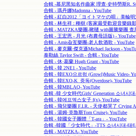
合輯 -慕尼黑知名作曲家 理查·史特勞斯R. Straus
合輯 - 瑪丹娜Madonna - YouTube
合輯 - 紅白2012「ヨイトマケの唄」美輪明宏- 
合輯 - 林生祥 : 種樹 (客家最受歡迎音樂錄影) -
合輯 - MATZKA樂團-鞦韆 with圖騰樂團 查馬克
合輯 - 王宏恩 - 月光 (布農母語版) - YouTube
合輯 - Amis旮亙樂團-老人飲酒歌 - YouTube
合輯 - 麥克爾·傑克遜Michael Jackson - YouTu
泰勒絲 Taylor Swift - 合輯 - YouTube
合輯 - 休·葛蘭 Hugh Grant - YouTube
合輯 - 韓 2NE1 - YouTube
合輯 - 韓EXO으르렁 (Growl)Music Video- Yo
合輯 - 韓EXO-K_중독(Overdose)- YouTube
合輯 - 韓MBLAQ- YouTube
合輯 -韓 少女時代Girls' Generation 소녀시대-
合輯 - 韓에프엑스女子 f(x)- YouTube
合輯 - 飛兒樂團 F.I.R. - 天使都哭了 Crying A
合輯 - 湯姆·克魯斯Tom Cruise)- YouTube
合輯 - 韓國女子團體「T-ara」- YouTube
合輯 -韓國「少女時代」-TTS 소녀시대-태티서 Ho
合輯 - MATZKA- YouTube