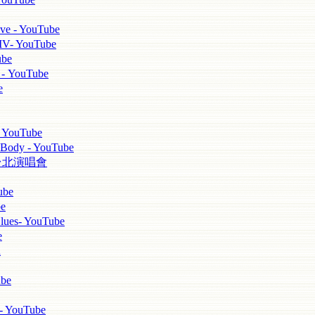
 - YouTube
YouTube
be
YouTube
e
YouTube
ody - YouTube
ei 台北演唱會
be
e
ues- YouTube
e
d
be
 YouTube