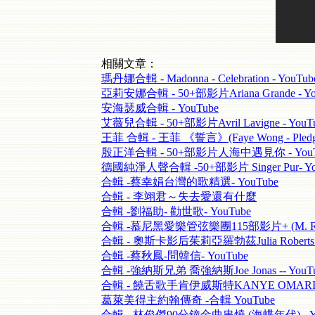
相關文章：
瑪丹娜合輯 - Madonna - Celebration - YouTub
亞莉安娜合輯 - 50+部影片Ariana Grande - Yo
安海瑟威合輯 - YouTube
艾薇兒合輯 - 50+部影片Avril Lavigne - YouT
王菲 合輯 - 王菲 《誓言》(Faye Wong - Pledge
殷正洋合輯 - 50+部影片人海中遇見你 - YouT
德國純淨人聲合輯 -50+部影片 Singer Pur- Yo
合輯 -蔡幸娟台灣的歌精選- YouTube
合輯 - 李翊君～失去愛還有什麼
合輯 -劉福助- 勸世歌- YouTube
合輯 -慕尼黑愛樂管弦樂團115部影片+ (M. Ravel
合輯 - 奧斯卡影后茱莉亞羅勃茲Julia Roberts -
合輯 -蔡秋鳳-問韓信- YouTube
合輯 -強納斯兄弟 喬強納斯Joe Jonas -- YouT
合輯 - 饒舌歌手肯伊威斯特KANYE OMARI WE
葛萊美得主約翰傳奇 -合輯 YouTube
合輯 - 林俊傑90分鐘金曲串燒 (海蝶年代) - Yo