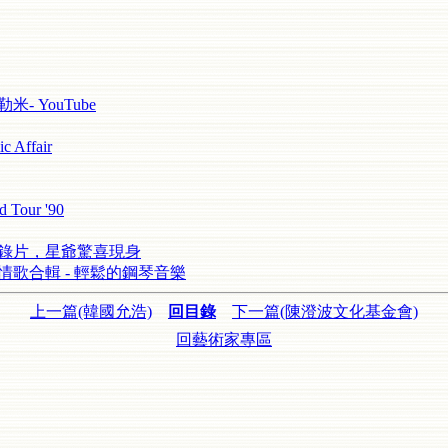
貝勒米- YouTube
 Affair
 Tour '90
記錄片，星爺驚喜現身
漫情歌合輯 - 輕鬆的鋼琴音樂
上一篇(韓國允浩)
回目錄
下一篇(陳澄波文化基金會)
回藝術家專區