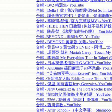
合輯 - By2 精選集- YouTube
合輯 - Della丁噹 [ 我沒那麼愛你Not So In Love
合輯 - 謝金燕官方HD「要發達」發達舞曲MV- 
合輯 - 辛曉琪-領悟 (官方完整版MV) - YouTu
合輯 - HEBE TIEN 田馥甄 [你就不要想起我 - 
合輯 - 陶晶瑩 《讓愛情維持心跳》- YouTub
合輯 -BEYOND - 海闊天空- YouTube
合輯 - BEYOND 黄家强 哭唱- YouTube
合輯 - 黄貫中 x 葉世榮 x EVER ~ 阿博二世- 
合輯 - 瑪麗亞·凱莉 Mariah Carey - Touch My B
合輯 - 李敏鎬 My Everything Tour In Taip
合輯 - 日本視覺搖滾歌手GACKT - YouTube
合輯 - AKBingo 篠田麻里子の卒業曲- YouTu
合輯 - "英倫鋼琴手John Escreet" feat- YouTub
合輯 -低音提琴大師 Eddie Gomez Trio - All Bl
合輯 - 傑里·岡薩雷茲Jerry Gonzalez- YouTub
合輯 - Jerry Gonzalez & The Fort Apache Ban
合輯 -情歌教父周傳雄(小剛)精選 - YouTube
合輯 - 5566 / 我難過【歌詞】周傳雄 - YouTu
合輯 - 西川貴教 - YouTube
合輯 - After School - （中文字幕） Shampoo -