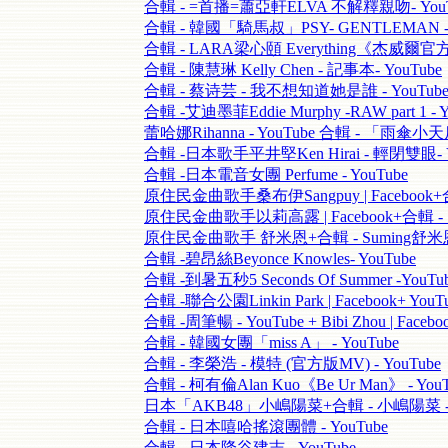
合輯 - =首播=蕭亞軒ELVA 不解釋親吻- YouT
合輯 - 韓國「騎馬叔」PSY- GENTLEMAN - 
合輯 - LARA梁心頤 Everything《杰威爾官方》
合輯 - 陳慧琳 Kelly Chen - 記事本- YouTube
合輯 - 蔡诗芸 - 我不想知道她是誰 - YouTub
合輯 -艾迪墨菲Eddie Murphy -RAW part 1 - Y
蕾哈娜Rihanna - YouTube 合輯 - 「雨傘小
合輯 -日本歌手平井堅Ken Hirai - 輕閉雙眼- Y
合輯 -日本電音女團 Perfume - YouTube
原住民金曲歌手桑布伊Sangpuy | Facebook+合
原住民金曲歌手以莉高露 | Facebook+合輯 - 
原住民金曲歌手 舒米恩+合輯 - Suming舒米恩-
合輯 -碧昂絲Beyonce Knowles- YouTube
合輯 -到暑五秒5 Seconds Of Summer -Yo
合輯 -聯合公園Linkin Park | Facebook+ 
合輯 -周筆暢 - YouTube + Bibi Zhou | Fa
合輯 - 韓國女團「miss A」 - YouTube
合輯 - 李榮浩 - 模特 (官方版MV) - YouTube
合輯 - 柯有倫Alan Kuo《Be Ur Man》 - YouT
日本「AKB48」小嶋陽菜+合輯 - 小嶋陽菜 - Y
合輯 - 日本嘻哈搖滾團體 - YouTube
合輯 - 日本降谷建志 - YouTube